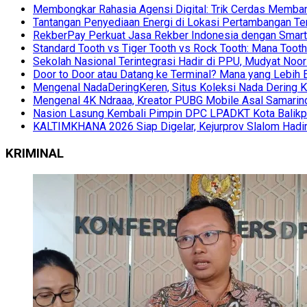
Membongkar Rahasia Agensi Digital: Trik Cerdas Membang
Tantangan Penyediaan Energi di Lokasi Pertambangan Te
RekberPay Perkuat Jasa Rekber Indonesia dengan Smart 
Standard Tooth vs Tiger Tooth vs Rock Tooth: Mana Too
Sekolah Nasional Terintegrasi Hadir di PPU, Mudyat Noor
Door to Door atau Datang ke Terminal? Mana yang Lebih 
Mengenal NadaDeringKeren, Situs Koleksi Nada Dering K
Mengenal 4K Ndraaa, Kreator PUBG Mobile Asal Samarind
Nasion Lasung Kembali Pimpin DPC LPADKT Kota Balik
KALTIMKHANA 2026 Siap Digelar, Kejurprov Slalom Hadir
KRIMINAL