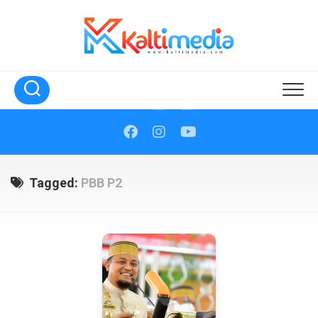
Skip
to
content
Tagged:
PBB P2