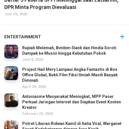
DPR Minta Program Dievaluasi
Juni 29, 2026
ENTERTAINMENT
Rupiah Melemah, Bimbim Slank dan Hindia Soroti
Dampak ke Musisi hingga Kebutuhan Pokok
Juni 8, 2026
Project Hail Mery Lampaui Angka Fantastis di Box
Office Global, Bukti Film Fiksi Ilmiah Masih Banyak
Diminati
April 29, 2026
Antusiasme Masyarakat Meningkat, MPP Paser
Perkuat Jaringan Internet dan Siapkan Event Konten
Kreator
Februari 23, 2026
Potret Liburan Ridwan Kamil di Italia Viral, Warganet
Soroti Kedekatannya dengan Aura Kasih