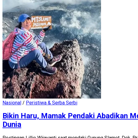
Nasional
/
Peristiwa & Serba Serbi
Bikin Haru, Mamak Pendaki Abadikan M
Dunia
Postingan Lillie Wijayanti saat mendaki Gunung Slamet. Dok. 