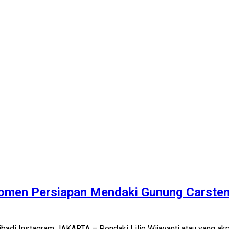
omen Persiapan Mendaki Gunung Carsten
Pribadi Instagram JAKARTA – Pendaki Lilie Wijayanti atau yang 