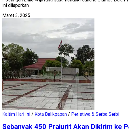
ini dilaporkan...
Maret 3, 2025
Kaltim Hari Ini
/
Kota Balikpapan
/
Peristiwa & Serba Serbi
Sebanyak 450 Prajurit Akan Dikirim ke 