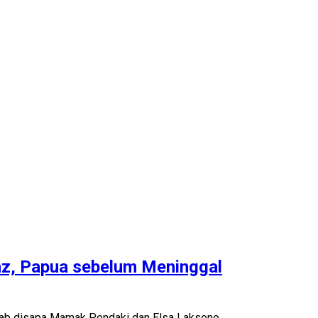
z, Papua sebelum Meninggal
akrab disapa Mamak Pendaki dan Elsa Laksono