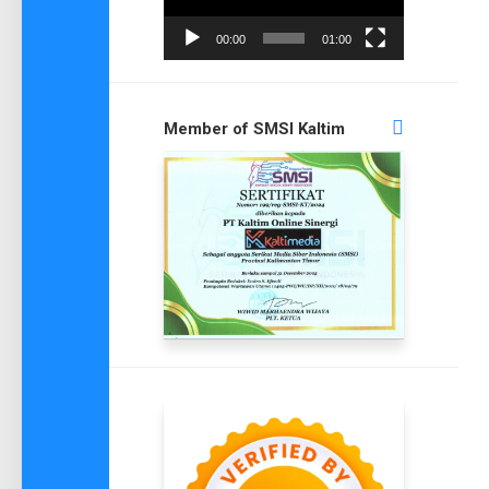
00:00
01:00
Member of SMSI Kaltim