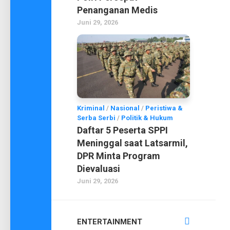
Penanganan Medis
Juni 29, 2026
Kriminal
/
Nasional
/
Peristiwa &
Serba Serbi
/
Politik & Hukum
Daftar 5 Peserta SPPI
Meninggal saat Latsarmil,
DPR Minta Program
Dievaluasi
Juni 29, 2026
ENTERTAINMENT