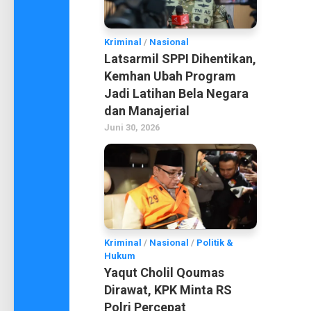
Kriminal
/
Nasional
Latsarmil SPPI Dihentikan,
Kemhan Ubah Program
Jadi Latihan Bela Negara
dan Manajerial
Juni 30, 2026
Kriminal
/
Nasional
/
Politik &
Hukum
Yaqut Cholil Qoumas
Dirawat, KPK Minta RS
Polri Percepat