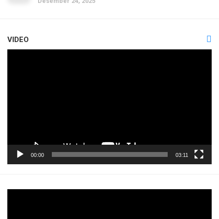
Desember 24, 2025
VIDEO
Pemutar
Video
00:00
03:11
Pemutar
Video