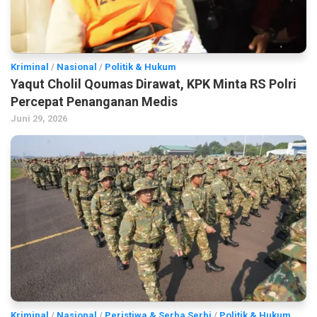
Kriminal
/
Nasional
/
Politik & Hukum
Yaqut Cholil Qoumas Dirawat, KPK Minta RS Polri
Percepat Penanganan Medis
Juni 29, 2026
Kriminal
/
Nasional
/
Peristiwa & Serba Serbi
/
Politik & Hukum