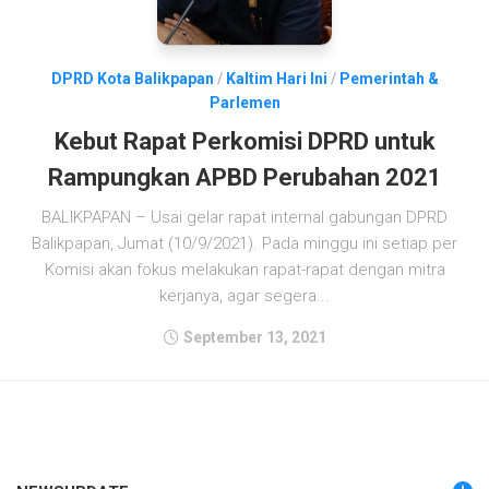
DPRD Kota Balikpapan
/
Kaltim Hari Ini
/
Pemerintah &
Parlemen
Kebut Rapat Perkomisi DPRD untuk
Rampungkan APBD Perubahan 2021
BALIKPAPAN – Usai gelar rapat internal gabungan DPRD
Balikpapan, Jumat (10/9/2021). Pada minggu ini setiap per
Komisi akan fokus melakukan rapat-rapat dengan mitra
kerjanya, agar segera...
September 13, 2021