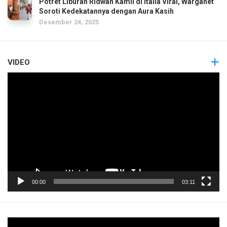
Potret Liburan Ridwan Kamil di Italia Viral, Warganet
Soroti Kedekatannya dengan Aura Kasih
Desember 24, 2025
VIDEO
Pemutar
Video
00:00
03:11
Pemutar