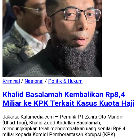
Kriminal
/
Nasional
/
Politik & Hukum
Khalid Basalamah Kembalikan Rp8,4
Miliar ke KPK Terkait Kasus Kuota Haji
Jakarta, Kaltimedia.com — Pemilik PT Zahra Oto Mandiri
(Uhud Tour), Khalid Zeed Abdullah Basalamah,
mengungkapkan telah mengembalikan uang senilai Rp8,4
miliar kepada Komisi Pemberantasan Korupsi (KPK)....