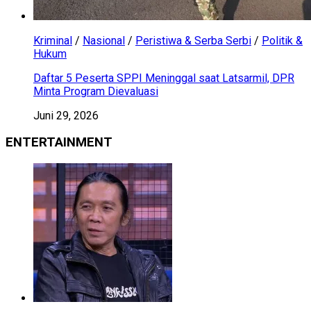
Kriminal
/
Nasional
/
Peristiwa & Serba Serbi
/
Politik &
Hukum
Daftar 5 Peserta SPPI Meninggal saat Latsarmil, DPR
Minta Program Dievaluasi
Juni 29, 2026
ENTERTAINMENT