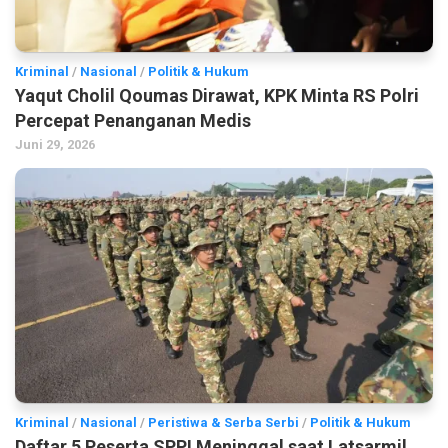
Kriminal
/
Nasional
/
Politik & Hukum
Yaqut Cholil Qoumas Dirawat, KPK Minta RS Polri
Percepat Penanganan Medis
Juni 29, 2026
Kriminal
/
Nasional
/
Peristiwa & Serba Serbi
/
Politik & Hukum
Daftar 5 Peserta SPPI Meninggal saat Latsarmil,