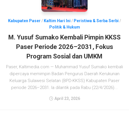
Kabupaten Paser
/
Kaltim Hari Ini
/
Peristiwa & Serba Serbi
/
Politik & Hukum
M. Yusuf Sumako Kembali Pimpin KKSS
Paser Periode 2026–2031, Fokus
Program Sosial dan UMKM
Paser, Kaltimedia.com — Muhammad Yusuf Sumako kembali
dipercaya memimpin Badan Pengurus Daerah Kerukunan
Keluarga Sulawesi Selatan (BPD-KKSS) Kabupaten Paser
periode 2026–2031. Ia dilantik pada Rabu (22/4/2026)...
April 23, 2026