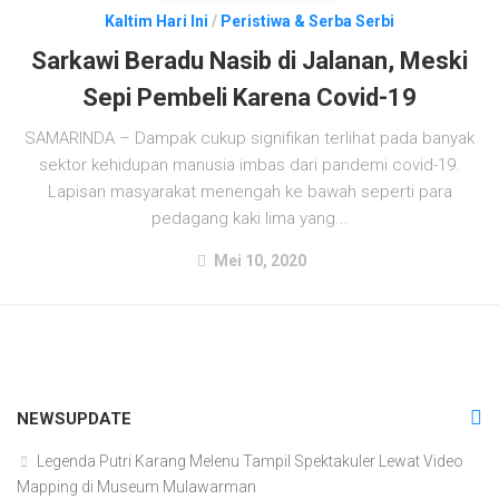
Kaltim Hari Ini
/
Peristiwa & Serba Serbi
Sarkawi Beradu Nasib di Jalanan, Meski
Sepi Pembeli Karena Covid-19
SAMARINDA – Dampak cukup signifikan terlihat pada banyak
sektor kehidupan manusia imbas dari pandemi covid-19.
Lapisan masyarakat menengah ke bawah seperti para
pedagang kaki lima yang...
Mei 10, 2020
NEWSUPDATE
Legenda Putri Karang Melenu Tampil Spektakuler Lewat Video
Mapping di Museum Mulawarman