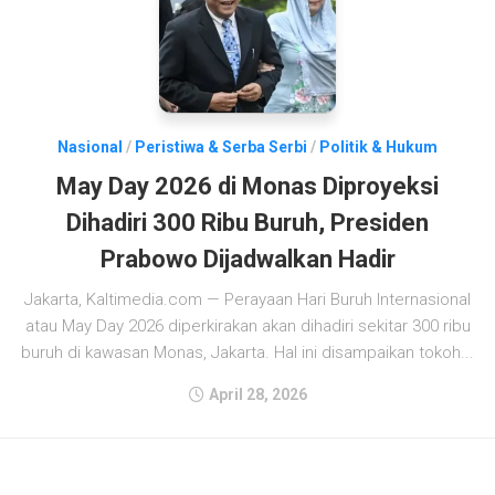
Nasional
/
Peristiwa & Serba Serbi
/
Politik & Hukum
May Day 2026 di Monas Diproyeksi
Dihadiri 300 Ribu Buruh, Presiden
Prabowo Dijadwalkan Hadir
Jakarta, Kaltimedia.com — Perayaan Hari Buruh Internasional
atau May Day 2026 diperkirakan akan dihadiri sekitar 300 ribu
buruh di kawasan Monas, Jakarta. Hal ini disampaikan tokoh...
April 28, 2026