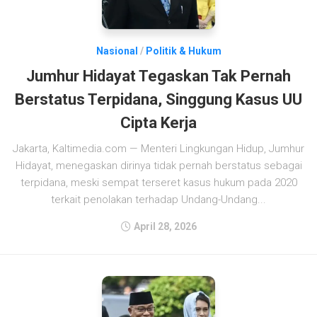
Nasional
/
Politik & Hukum
Jumhur Hidayat Tegaskan Tak Pernah
Berstatus Terpidana, Singgung Kasus UU
Cipta Kerja
Jakarta, Kaltimedia.com — Menteri Lingkungan Hidup, Jumhur
Hidayat, menegaskan dirinya tidak pernah berstatus sebagai
terpidana, meski sempat terseret kasus hukum pada 2020
terkait penolakan terhadap Undang-Undang...
April 28, 2026