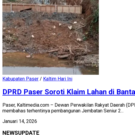
Kabupaten Paser
/
Kaltim Hari Ini
DPRD Paser Soroti Klaim Lahan di Ban
Paser, Kaltimedia.com – Dewan Perwakilan Rakyat Daerah (DP
membahas terhentinya pembangunan Jembatan Seniur 2...
Januari 14, 2026
NEWSUPDATE