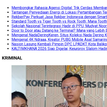
Membongkar Rahasia Agensi Digital: Trik Cerdas Membang
Tantangan Penyediaan Energi di Lokasi Pertambangan Te
RekberPay Perkuat Jasa Rekber Indonesia dengan Smart 
Standard Tooth vs Tiger Tooth vs Rock Tooth: Mana Too
Sekolah Nasional Terintegrasi Hadir di PPU, Mudyat Noor
Door to Door atau Datang ke Terminal? Mana yang Lebih 
Mengenal NadaDeringKeren, Situs Koleksi Nada Dering K
Mengenal 4K Ndraaa, Kreator PUBG Mobile Asal Samarind
Nasion Lasung Kembali Pimpin DPC LPADKT Kota Balik
KALTIMKHANA 2026 Siap Digelar, Kejurprov Slalom Hadir
KRIMINAL