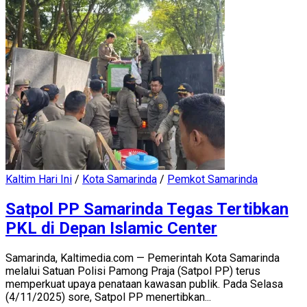
Kaltim Hari Ini
/
Kota Samarinda
/
Pemkot Samarinda
Satpol PP Samarinda Tegas Tertibkan
PKL di Depan Islamic Center
Samarinda, Kaltimedia.com — Pemerintah Kota Samarinda
melalui Satuan Polisi Pamong Praja (Satpol PP) terus
memperkuat upaya penataan kawasan publik. Pada Selasa
(4/11/2025) sore, Satpol PP menertibkan...