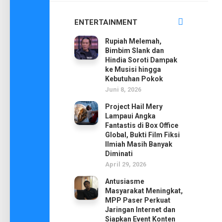
ENTERTAINMENT
Rupiah Melemah,
Bimbim Slank dan
Hindia Soroti Dampak
ke Musisi hingga
Kebutuhan Pokok
Juni 8, 2026
Project Hail Mery
Lampaui Angka
Fantastis di Box Office
Global, Bukti Film Fiksi
Ilmiah Masih Banyak
Diminati
April 29, 2026
Antusiasme
Masyarakat Meningkat,
MPP Paser Perkuat
Jaringan Internet dan
Siapkan Event Konten