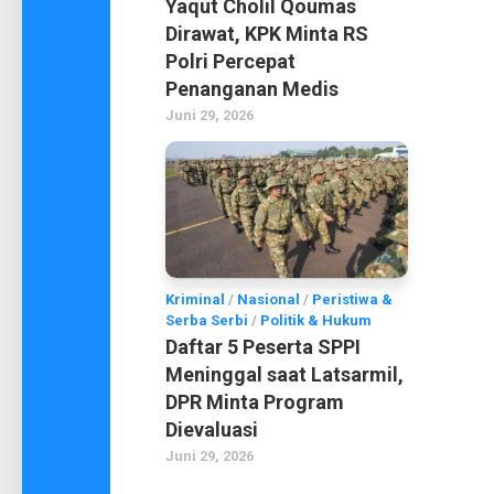
Yaqut Cholil Qoumas
Dirawat, KPK Minta RS
Polri Percepat
Penanganan Medis
Juni 29, 2026
Kriminal
/
Nasional
/
Peristiwa &
Serba Serbi
/
Politik & Hukum
Daftar 5 Peserta SPPI
Meninggal saat Latsarmil,
DPR Minta Program
Dievaluasi
Juni 29, 2026