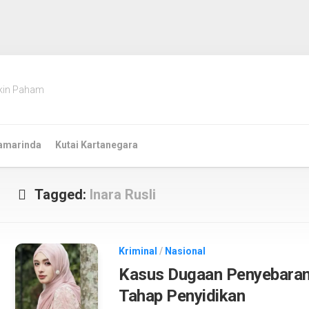
kin Paham
amarinda
Kutai Kartanegara
Tagged:
Inara Rusli
Kriminal
/
Nasional
Kasus Dugaan Penyebaran
Tahap Penyidikan