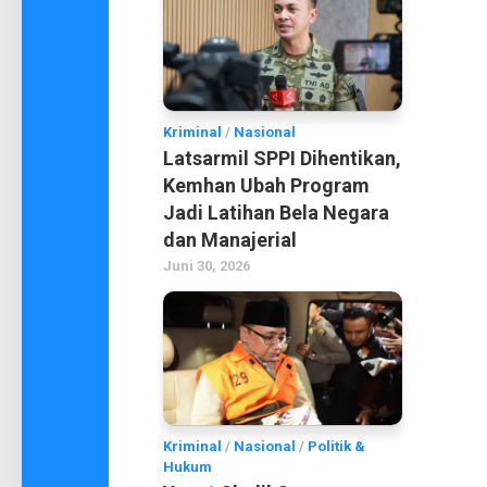
Kriminal
/
Nasional
Latsarmil SPPI Dihentikan,
Kemhan Ubah Program
Jadi Latihan Bela Negara
dan Manajerial
Juni 30, 2026
Kriminal
/
Nasional
/
Politik &
Hukum