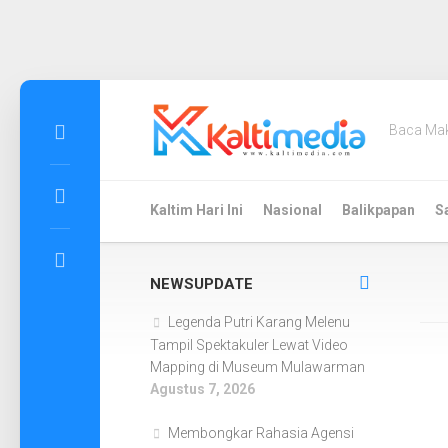
Skip
to
Baca Ma
content
Kaltim Hari Ini
Nasional
Balikpapan
S
NEWSUPDATE
Legenda Putri Karang Melenu
Tampil Spektakuler Lewat Video
Mapping di Museum Mulawarman
Agustus 7, 2026
Membongkar Rahasia Agensi