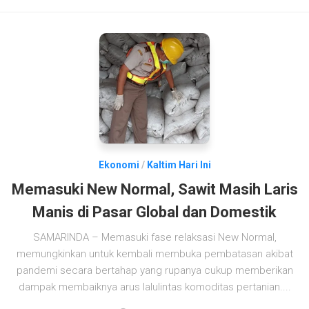
Ekonomi
/
Kaltim Hari Ini
Memasuki New Normal, Sawit Masih Laris
Manis di Pasar Global dan Domestik
SAMARINDA – Memasuki fase relaksasi New Normal,
memungkinkan untuk kembali membuka pembatasan akibat
pandemi secara bertahap yang rupanya cukup memberikan
dampak membaiknya arus lalulintas komoditas pertanian....