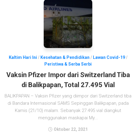
Kaltim Hari Ini
/
Kesehatan & Pendidikan
/
Lawan Covid-19
/
Peristiwa & Serba Serbi
Vaksin Pfizer Impor dari Switzerland Tiba
di Balikpapan, Total 27.495 Vial
BALIKPAPAN – Vaksin Pfizer yang diimpor dari Switzerland tiba
di Bandara Internasional SAMS Sepinggan Balikpapan, pada
Kamis (21/10) malam. Sebanyak 27.495 vial diangkut
menggunakan maskapai My...
Oktober 22, 2021