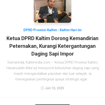
DPRD Provinsi Kaltim
/
Kaltim Hari Ini
Ketua DPRD Kaltim Dorong Kemandirian
Peternakan, Kurangi Ketergantungan
Daging Sapi Impor
Samarinda, Kaltimedia.com – Ketua DPRD Provinsi Kaltim,
Hasanuddin Mas’ud menyoroti kebutuhan daging sapi yang
masih mengandalkan pasokan dari luar wilayah. Ia
menegaskan pentingnya upaya strategis agar...
Juli 10, 2025