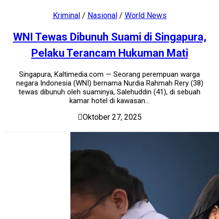
Kriminal
/
Nasional
/
World News
WNI Tewas Dibunuh Suami di Singapura,
Pelaku Terancam Hukuman Mati
Singapura, Kaltimedia.com — Seorang perempuan warga
negara Indonesia (WNI) bernama Nurdia Rahmah Rery (38)
tewas dibunuh oleh suaminya, Salehuddin (41), di sebuah
kamar hotel di kawasan...
Oktober 27, 2025