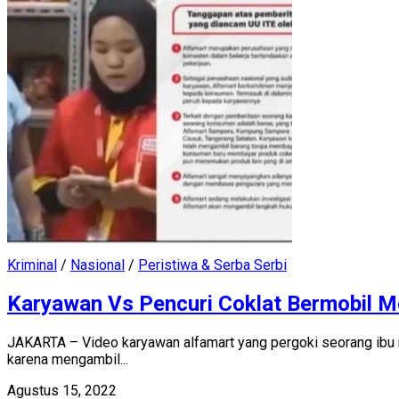
Kriminal
/
Nasional
/
Peristiwa & Serba Serbi
Karyawan Vs Pencuri Coklat Bermobil M
JAKARTA – Video karyawan alfamart yang pergoki seorang ibu m
karena mengambil...
Agustus 15, 2022