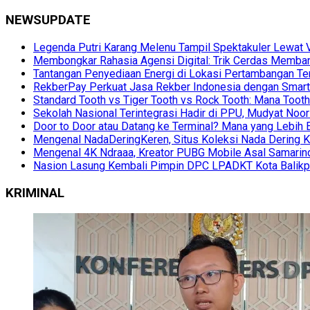
NEWSUPDATE
Legenda Putri Karang Melenu Tampil Spektakuler Lewa
Membongkar Rahasia Agensi Digital: Trik Cerdas Membang
Tantangan Penyediaan Energi di Lokasi Pertambangan Te
RekberPay Perkuat Jasa Rekber Indonesia dengan Smart 
Standard Tooth vs Tiger Tooth vs Rock Tooth: Mana Too
Sekolah Nasional Terintegrasi Hadir di PPU, Mudyat Noor
Door to Door atau Datang ke Terminal? Mana yang Lebih 
Mengenal NadaDeringKeren, Situs Koleksi Nada Dering K
Mengenal 4K Ndraaa, Kreator PUBG Mobile Asal Samarind
Nasion Lasung Kembali Pimpin DPC LPADKT Kota Balik
KRIMINAL