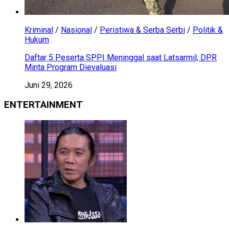
Kriminal
/
Nasional
/
Peristiwa & Serba Serbi
/
Politik &
Hukum
Daftar 5 Peserta SPPI Meninggal saat Latsarmil, DPR
Minta Program Dievaluasi
Juni 29, 2026
ENTERTAINMENT