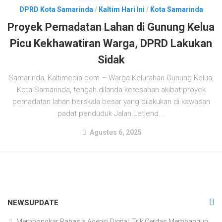
DPRD Kota Samarinda
/
Kaltim Hari Ini
/
Kota Samarinda
Proyek Pemadatan Lahan di Gunung Kelua
Picu Kekhawatiran Warga, DPRD Lakukan
Sidak
Samarinda, Kaltimedia.com – Warga Kelurahan Gunung Kelua,
Kota Samarinda, tengah dilanda keresahan akibat proyek
pemadatan lahan berskala besar yang dilakukan di kawasan
padat penduduk Jalan Letjend...
Agustus 6, 2025
NEWSUPDATE
Membongkar Rahasia Agensi Digital: Trik Cerdas Membangun