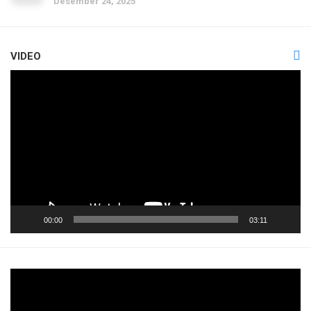
Desember 24, 2025
VIDEO
Pemutar
Video
00:00
03:11
Pemutar
Video