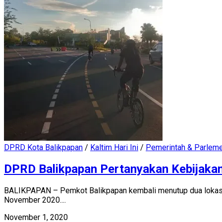
DPRD Kota Balikpapan
/
Kaltim Hari Ini
/
Pemerintah & Parlem
DPRD Balikpapan Pertanyakan Kebijaka
BALIKPAPAN – Pemkot Balikpapan kembali menutup dua lokasi f
November 2020....
November 1, 2020