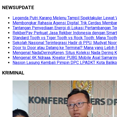
NEWSUPDATE
Legenda Putri Karang Melenu Tampil Spektakuler Lewa
Membongkar Rahasia Agensi Digital: Trik Cerdas Membang
Tantangan Penyediaan Energi di Lokasi Pertambangan Te
RekberPay Perkuat Jasa Rekber Indonesia dengan Smart 
Standard Tooth vs Tiger Tooth vs Rock Tooth: Mana Too
Sekolah Nasional Terintegrasi Hadir di PPU, Mudyat Noor
Door to Door atau Datang ke Terminal? Mana yang Lebih 
Mengenal NadaDeringKeren, Situs Koleksi Nada Dering K
Mengenal 4K Ndraaa, Kreator PUBG Mobile Asal Samarind
Nasion Lasung Kembali Pimpin DPC LPADKT Kota Balik
KRIMINAL