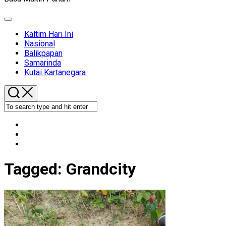
Expand
Menu
Kaltim Hari Ini
Nasional
Balikpapan
Samarinda
Kutai Kartanegara
Tagged:
Grandcity