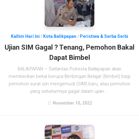
Kaltim Hari Ini
/
Kota Balikpapan
/
Peristiwa & Serba Serbi
Ujian SIM Gagal ? Tenang, Pemohon Bakal
Dapat Bimbel
BALIKPAPAN – Satlantas Polresta Balikpapan akan
memberikan bekal berupa Bimbingan Belajar (Bimbel) bagi
pemohon surat izin mengemudi (SIM) baru, atau pemohon
yang sebelumnya gagal dalam ujian....
November 10, 2022