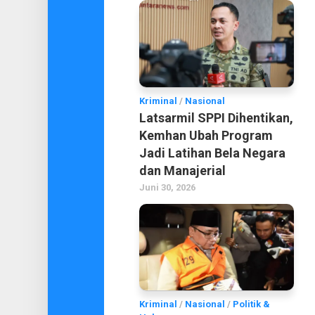
Kriminal
/
Nasional
Latsarmil SPPI Dihentikan,
Kemhan Ubah Program
Jadi Latihan Bela Negara
dan Manajerial
Juni 30, 2026
Kriminal
/
Nasional
/
Politik &