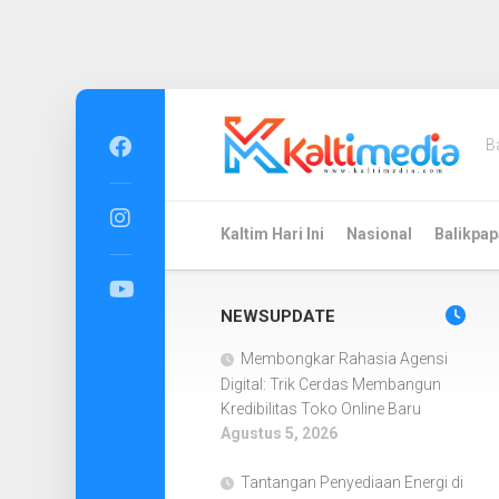
Skip
to
B
content
Kaltim Hari Ini
Nasional
Balikpap
NEWSUPDATE
Membongkar Rahasia Agensi
Digital: Trik Cerdas Membangun
Kredibilitas Toko Online Baru
Agustus 5, 2026
Tantangan Penyediaan Energi di