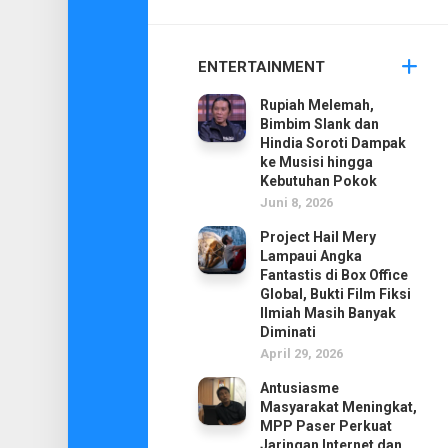
ENTERTAINMENT
Rupiah Melemah,
Bimbim Slank dan
Hindia Soroti Dampak
ke Musisi hingga
Kebutuhan Pokok
Juni 8, 2026
Project Hail Mery
Lampaui Angka
Fantastis di Box Office
Global, Bukti Film Fiksi
Ilmiah Masih Banyak
Diminati
April 29, 2026
Antusiasme
Masyarakat Meningkat,
MPP Paser Perkuat
Jaringan Internet dan