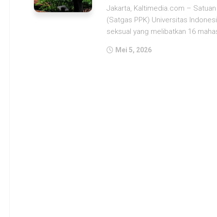
Jakarta, Kaltimedia.com – Satu
(Satgas PPK) Universitas Indone
seksual yang melibatkan 16 mahas
Mei 5, 2026