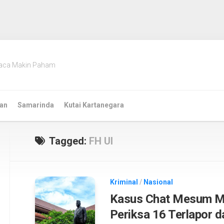
aca Makin Paham
an
Samarinda
Kutai Kartanegara
Tagged:
FH UI
Kriminal
/
Nasional
Kasus Chat Mesum M
Periksa 16 Terlapor 