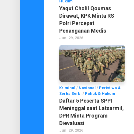
Hukum
Yaqut Cholil Qoumas
Dirawat, KPK Minta RS
Polri Percepat
Penanganan Medis
Juni 29, 2026
Kriminal
/
Nasional
/
Peristiwa &
Serba Serbi
/
Politik & Hukum
Daftar 5 Peserta SPPI
Meninggal saat Latsarmil,
DPR Minta Program
Dievaluasi
Juni 29, 2026