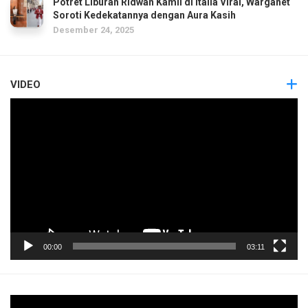
Potret Liburan Ridwan Kamil di Italia Viral, Warganet
Soroti Kedekatannya dengan Aura Kasih
Desember 24, 2025
VIDEO
Pemutar
Video
00:00
03:11
Pemutar