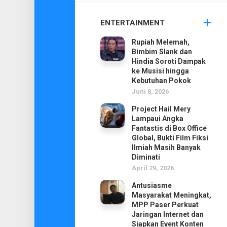
ENTERTAINMENT
Rupiah Melemah,
Bimbim Slank dan
Hindia Soroti Dampak
ke Musisi hingga
Kebutuhan Pokok
Juni 8, 2026
Project Hail Mery
Lampaui Angka
Fantastis di Box Office
Global, Bukti Film Fiksi
Ilmiah Masih Banyak
Diminati
April 29, 2026
Antusiasme
Masyarakat Meningkat,
MPP Paser Perkuat
Jaringan Internet dan
Siapkan Event Konten