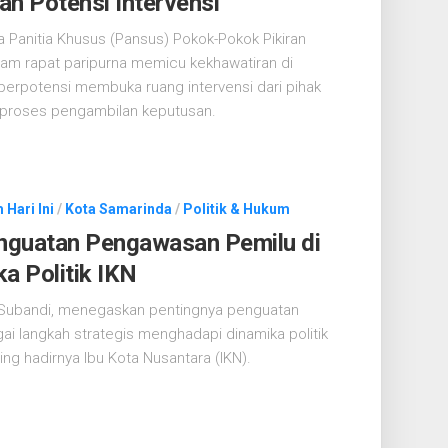
kan Potensi Intervensi
 Panitia Khusus (Pansus) Pokok-Pokok Pikiran
lam rapat paripurna memicu kekhawatiran di
ilai berpotensi membuka ruang intervensi dari pihak
 proses pengambilan keputusan.
 Hari Ini
/
Kota Samarinda
/
Politik & Hukum
nguatan Pengawasan Pemilu di
a Politik IKN
 Subandi, menegaskan pentingnya penguatan
 langkah strategis menghadapi dinamika politik
ing hadirnya Ibu Kota Nusantara (IKN).