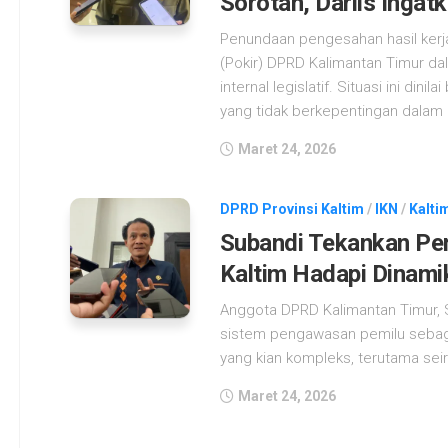
Sorotan, Darlis Ingat
Penundaan pengesahan hasil kerja
(Pokir) DPRD Kalimantan Timur da
internal legislatif. Situasi ini din
yang tidak berkepentingan dalam
Maret 24, 2026
DPRD Provinsi Kaltim
/
IKN
/
Kaltim
Subandi Tekankan Pe
Kaltim Hadapi Dinamik
Anggota DPRD Kalimantan Timur,
sistem pengawasan pemilu sebagai
yang kian kompleks, terutama seir
Maret 24, 2026