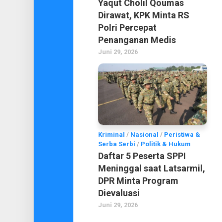
Yaqut Cholil Qoumas
Dirawat, KPK Minta RS
Polri Percepat
Penanganan Medis
Juni 29, 2026
Kriminal
/
Nasional
/
Peristiwa &
Serba Serbi
/
Politik & Hukum
Daftar 5 Peserta SPPI
Meninggal saat Latsarmil,
DPR Minta Program
Dievaluasi
Juni 29, 2026