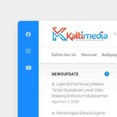
Skip
to
B
content
Kaltim Hari Ini
Nasional
Balikpap
NEWSUPDATE
Legenda Putri Karang Melenu
Tampil Spektakuler Lewat Video
Mapping di Museum Mulawarman
Agustus 7, 2026
Membongkar Rahasia Agensi