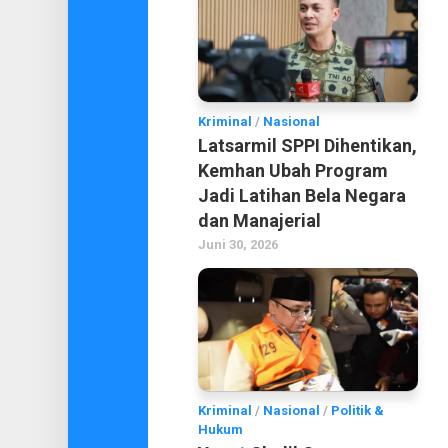
Kriminal
/
Nasional
Latsarmil SPPI Dihentikan,
Kemhan Ubah Program
Jadi Latihan Bela Negara
dan Manajerial
Juni 30, 2026
Kriminal
/
Nasional
/
Politik &
Hukum