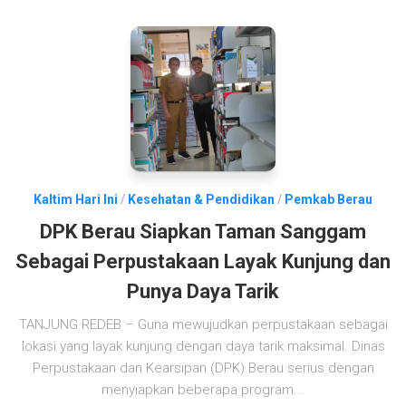
Kaltim Hari Ini
/
Kesehatan & Pendidikan
/
Pemkab Berau
DPK Berau Siapkan Taman Sanggam
Sebagai Perpustakaan Layak Kunjung dan
Punya Daya Tarik
TANJUNG REDEB – Guna mewujudkan perpustakaan sebagai
lokasi yang layak kunjung dengan daya tarik maksimal. Dinas
Perpustakaan dan Kearsipan (DPK) Berau serius dengan
menyiapkan beberapa program...