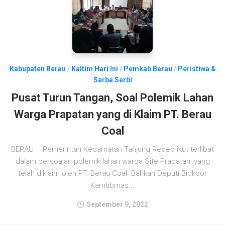
Kabupaten Berau
/
Kaltim Hari Ini
/
Pemkab Berau
/
Peristiwa &
Serba Serbi
Pusat Turun Tangan, Soal Polemik Lahan
Warga Prapatan yang di Klaim PT. Berau
Coal
BERAU – Pemerintah Kecamatan Tanjung Redeb ikut terlibat
dalam persoalan polemik lahan warga Site Prapatan, yang
telah diklaim oleh PT. Berau Coal. Bahkan Deputi Bidkoor
Kamtibmas...
September 9, 2022