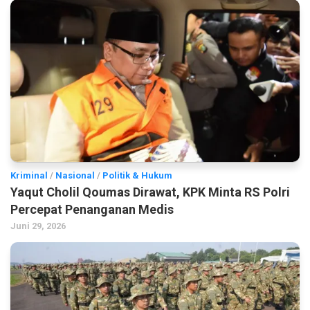
Kriminal
/
Nasional
/
Politik & Hukum
Yaqut Cholil Qoumas Dirawat, KPK Minta RS Polri
Percepat Penanganan Medis
Juni 29, 2026