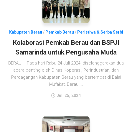
Kabupaten Berau
/
Pemkab Berau
/
Peristiwa & Serba Serbi
Kolaborasi Pemkab Berau dan BSPJI
Samarinda untuk Pengusaha Muda
BERAU – Pada hari Rabu 24 Juli 2024, diselenggarakan dua
acara penting oleh Dinas Koperasi, Perindustrian, dan
Perdagangan Kabupaten Berau yang bertempat di Balai
Mufakat, Berau....
Juli 25, 2024