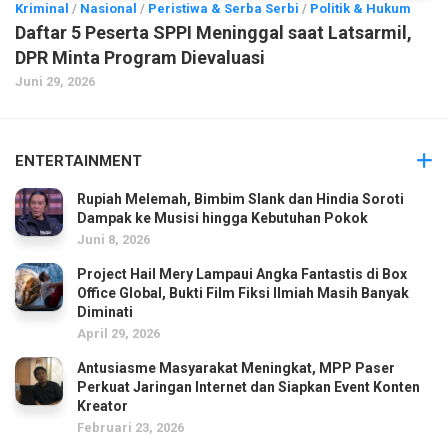
Kriminal
/
Nasional
/
Peristiwa & Serba Serbi
/
Politik & Hukum
Daftar 5 Peserta SPPI Meninggal saat Latsarmil,
DPR Minta Program Dievaluasi
Juni 29, 2026
ENTERTAINMENT
Rupiah Melemah, Bimbim Slank dan Hindia Soroti
Dampak ke Musisi hingga Kebutuhan Pokok
Juni 8, 2026
Project Hail Mery Lampaui Angka Fantastis di Box
Office Global, Bukti Film Fiksi Ilmiah Masih Banyak
Diminati
April 29, 2026
Antusiasme Masyarakat Meningkat, MPP Paser
Perkuat Jaringan Internet dan Siapkan Event Konten
Kreator
Februari 23, 2026