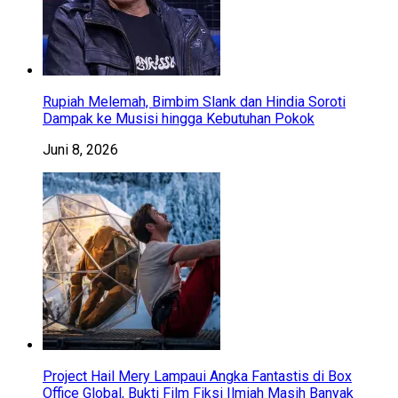
Rupiah Melemah, Bimbim Slank dan Hindia Soroti
Dampak ke Musisi hingga Kebutuhan Pokok
Juni 8, 2026
Project Hail Mery Lampaui Angka Fantastis di Box
Office Global, Bukti Film Fiksi Ilmiah Masih Banyak