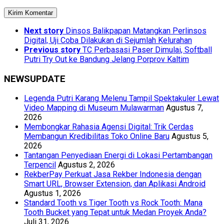
Next story
Dinsos Balikpapan Matangkan Perlinsos
Digital, Uji Coba Dilakukan di Sejumlah Kelurahan
Previous story
TC Perbasasi Paser Dimulai, Softball
Putri Try Out ke Bandung Jelang Porprov Kaltim
NEWSUPDATE
Legenda Putri Karang Melenu Tampil Spektakuler Lewat
Video Mapping di Museum Mulawarman
Agustus 7,
2026
Membongkar Rahasia Agensi Digital: Trik Cerdas
Membangun Kredibilitas Toko Online Baru
Agustus 5,
2026
Tantangan Penyediaan Energi di Lokasi Pertambangan
Terpencil
Agustus 2, 2026
RekberPay Perkuat Jasa Rekber Indonesia dengan
Smart URL, Browser Extension, dan Aplikasi Android
Agustus 1, 2026
Standard Tooth vs Tiger Tooth vs Rock Tooth: Mana
Tooth Bucket yang Tepat untuk Medan Proyek Anda?
Juli 31, 2026