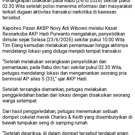
Penangkapan dilakukan pada Rabu (24/6/2026) sekitar pukul
02.30 Wita setelah polisi menerima informasi dari masyarakat
terkait dugaan aktivitas transaksi narkotika di kawasan
tersebut.
Kapolres Paser AKBP Novy Adi Wibowo melalui Kasat
Resnarkoba AKP Hadi Purwanto mengatakan, penyelidikan
dimulai sejak Selasa (23/6/2026) sekitar pukul 10.00 Wita.
Tim Elang kemudian melakukan pemantauan hingga akhirnya
mendatangi lokasi yang diduga menjadi tempat transaksi.
“Setelah melakukan serangkaian penyelidikan dan
pemantauan, pada Rabu dini hari sekitar pukul 02.30 Wita,
petugas mendatangi lokasi dan mengamankan seorang pria
berinisial AP alias S (33),” ujar AKP Hadi.
Setelah tersangka diamankan, petugas melakukan
penggeledahan badan dan lokasi dengan disaksikan seorang
warga setempat.
Dari hasil penggeledahan, petugas menemukan sebuah
dompet cokelat merek Charles & Keith yang disembunyikan di
bawah tumpukan seng di samping rumah.
“Setelah diperiksa, di dalam dompet tersebut terdapat enam