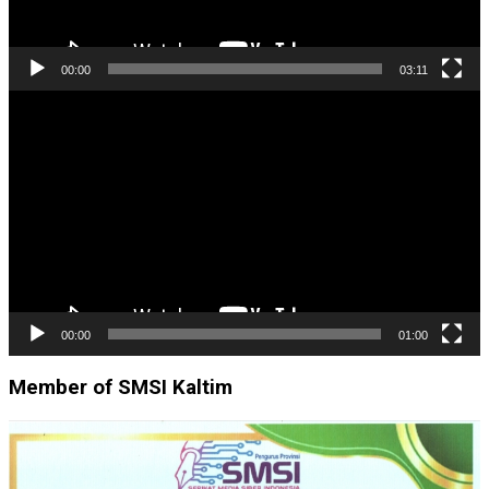
00:00
03:11
Pemutar
Video
00:00
01:00
Member of SMSI Kaltim