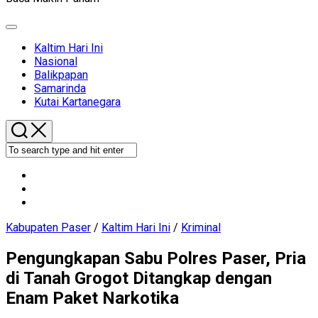
Expand
Menu
Current
Kaltim Hari Ini
Page
Nasional
Parent
Balikpapan
Samarinda
Kutai Kartanegara
Kabupaten Paser
/
Kaltim Hari Ini
/
Kriminal
Pengungkapan Sabu Polres Paser, Pria
di Tanah Grogot Ditangkap dengan
Enam Paket Narkotika