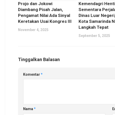
Projo dan Jokowi
Kemendagri Hent
Diambang Pisah Jalan,
Sementara Perjal
Pengamat Nilai Ada Sinyal
Dinas Luar Negeri,
Keretakan Usai Kongres III
Kota Samarinda Ni
Langkah Tepat
November 4, 2025
September 5, 2025
Tinggalkan Balasan
Komentar
*
Nama
*
E