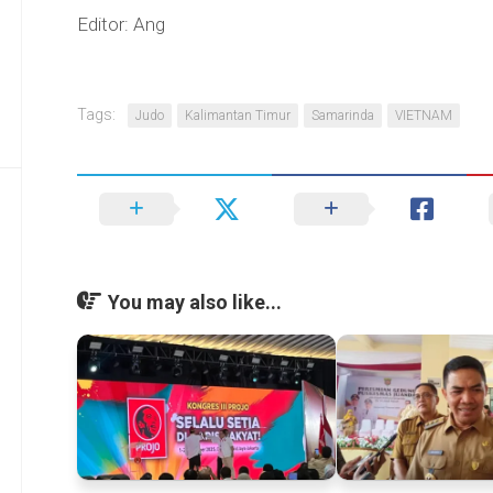
Editor: Ang
Tags:
Judo
Kalimantan Timur
Samarinda
VIETNAM
You may also like...