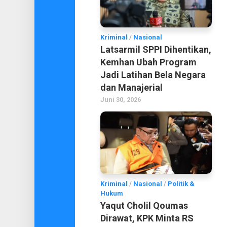
Kriminal
/
Nasional
Latsarmil SPPI Dihentikan,
Kemhan Ubah Program
Jadi Latihan Bela Negara
dan Manajerial
Juni 30, 2026
Kriminal
/
Nasional
/
Politik &
Hukum
Yaqut Cholil Qoumas
Dirawat, KPK Minta RS