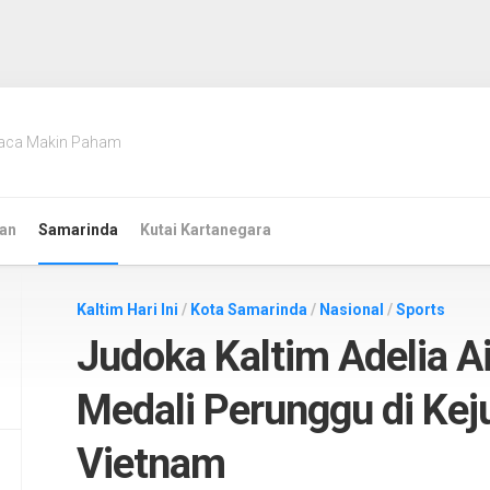
aca Makin Paham
an
Samarinda
Kutai Kartanegara
Kaltim Hari Ini
/
Kota Samarinda
/
Nasional
/
Sports
Judoka Kaltim Adelia A
Medali Perunggu di Kej
Vietnam