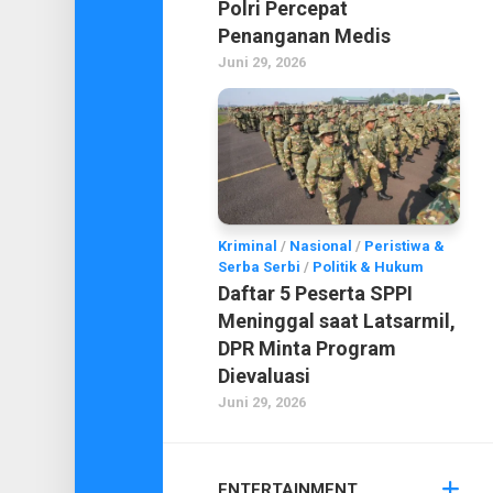
Polri Percepat
Penanganan Medis
Juni 29, 2026
Kriminal
/
Nasional
/
Peristiwa &
Serba Serbi
/
Politik & Hukum
Daftar 5 Peserta SPPI
Meninggal saat Latsarmil,
DPR Minta Program
Dievaluasi
Juni 29, 2026
ENTERTAINMENT