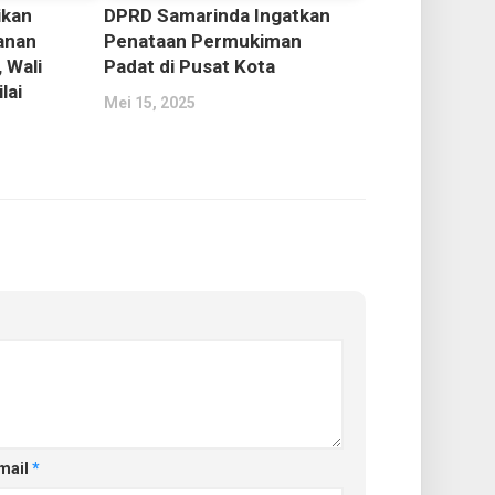
ikan
DPRD Samarinda Ingatkan
anan
Penataan Permukiman
 Wali
Padat di Pusat Kota
lai
Mei 15, 2025
mail
*