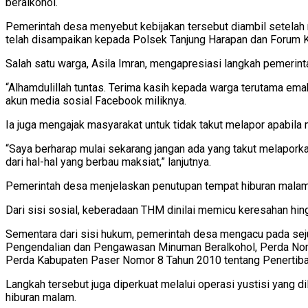
beralkohol.
Pemerintah desa menyebut kebijakan tersebut diambil setelah
telah disampaikan kepada Polsek Tanjung Harapan dan Forum 
Salah satu warga, Asila Imran, mengapresiasi langkah pemerin
“Alhamdulillah tuntas. Terima kasih kepada warga terutama emak-e
akun media sosial Facebook miliknya.
Ia juga mengajak masyarakat untuk tidak takut melapor apabil
“Saya berharap mulai sekarang jangan ada yang takut melaporka
dari hal-hal yang berbau maksiat,” lanjutnya.
Pemerintah desa menjelaskan penutupan tempat hiburan malam
Dari sisi sosial, keberadaan THM dinilai memicu keresahan hin
Sementara dari sisi hukum, pemerintah desa mengacu pada sej
Pengendalian dan Pengawasan Minuman Beralkohol, Perda Nom
Perda Kabupaten Paser Nomor 8 Tahun 2010 tentang Penertiban
Langkah tersebut juga diperkuat melalui operasi yustisi yang
hiburan malam.