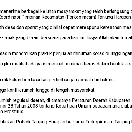
 menerima berbagai keluhan masyarakat yang telah berlangsung 
Koordinasi Pimpinan Kecamatan (Forkopimcam) Tanjung Harapan.
tah desa dan aparat yang dinilai cepat merespons keresahan mas
mak yang berani bersuara pada hari ini. Insya Allah akan tercatat
a masih menemukan praktik penjualan minuman keras di lingkungan
n jika melihat ada yang menjual minuman keras dalam bentuk apa 
 dilakukan berdasarkan pertimbangan sosial dan hukum.
gga konflik rumah tangga di tengah masyarakat.
umlah regulasi daerah, di antaranya Peraturan Daerah Kabupate
or 28 Tahun 2008 tentang Ketertiban Umum sebagaimana diubah
 Prostitusi.
 dilakukan Polsek Tanjung Harapan bersama Forkopimcam Tanjung