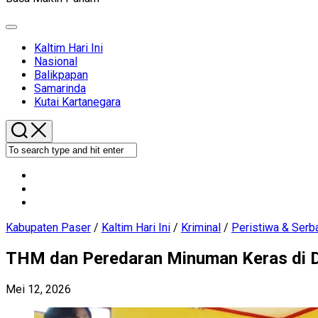
Expand
Menu
Current
Kaltim Hari Ini
Page
Nasional
Parent
Balikpapan
Samarinda
Kutai Kartanegara
Kabupaten Paser
/
Kaltim Hari Ini
/
Kriminal
/
Peristiwa & Serb
THM dan Peredaran Minuman Keras di D
Mei 12, 2026