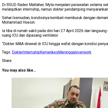
Di RSUD Raden Mattaher, Myta menjalani perawatan selama seki
melanjutkan internship, namun dokter pendamping menyarankan 
Sehari kemudian, kondisinya kembali memburuk dengan demam ti
Mohammad Hoesin.
Ia tiba di rumah sakit pada dini hari 27 April 2026 dan langsu
ruang ICU dan dipasang ventilator.
“Dokter MAA dirawat di ICU hingga wafat dengan kondisi penyaki
Tags:
Dokter
Internship
Kemenkes
Meninggal
overwork
Share
You may also like...