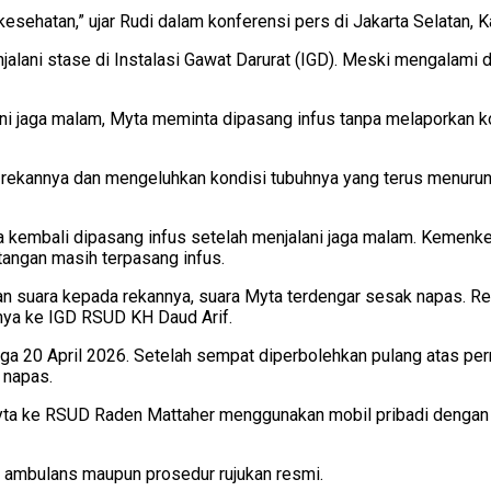
kesehatan,” ujar Rudi dalam konferensi pers di Jakarta Selatan, 
alani stase di Instalasi Gawat Darurat (IGD). Meski mengalami d
alani jaga malam, Myta meminta dipasang infus tanpa melaporkan
ekannya dan mengeluhkan kondisi tubuhnya yang terus menurun. 
ta kembali dipasang infus setelah menjalani jaga malam. Kemenk
angan masih terpasang infus.
an suara kepada rekannya, suara Myta terdengar sesak napas.
ya ke IGD RSUD KH Daud Arif.
gga 20 April 2026. Setelah sempat diperbolehkan pulang atas pe
 napas.
a ke RSUD Raden Mattaher menggunakan mobil pribadi dengan b
ambulans maupun prosedur rujukan resmi.