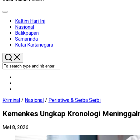
Expand
Menu
Kaltim Hari Ini
Current
Nasional
Page
Balikpapan
Parent
Samarinda
Kutai Kartanegara
Kriminal
/
Nasional
/
Peristiwa & Serba Serbi
Kemenkes Ungkap Kronologi Meninggalny
Mei 8, 2026