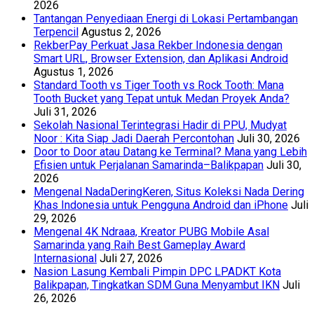
2026
Tantangan Penyediaan Energi di Lokasi Pertambangan
Terpencil
Agustus 2, 2026
RekberPay Perkuat Jasa Rekber Indonesia dengan
Smart URL, Browser Extension, dan Aplikasi Android
Agustus 1, 2026
Standard Tooth vs Tiger Tooth vs Rock Tooth: Mana
Tooth Bucket yang Tepat untuk Medan Proyek Anda?
Juli 31, 2026
Sekolah Nasional Terintegrasi Hadir di PPU, Mudyat
Noor : Kita Siap Jadi Daerah Percontohan
Juli 30, 2026
Door to Door atau Datang ke Terminal? Mana yang Lebih
Efisien untuk Perjalanan Samarinda–Balikpapan
Juli 30,
2026
Mengenal NadaDeringKeren, Situs Koleksi Nada Dering
Khas Indonesia untuk Pengguna Android dan iPhone
Juli
29, 2026
Mengenal 4K Ndraaa, Kreator PUBG Mobile Asal
Samarinda yang Raih Best Gameplay Award
Internasional
Juli 27, 2026
Nasion Lasung Kembali Pimpin DPC LPADKT Kota
Balikpapan, Tingkatkan SDM Guna Menyambut IKN
Juli
26, 2026