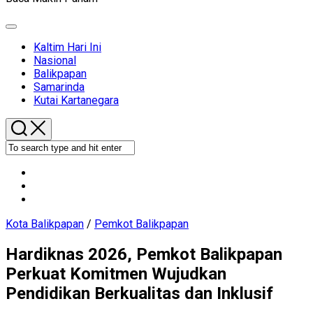
Expand
Menu
Kaltim Hari Ini
Nasional
Current
Balikpapan
Page
Samarinda
Parent
Kutai Kartanegara
Kota Balikpapan
/
Pemkot Balikpapan
Hardiknas 2026, Pemkot Balikpapan
Perkuat Komitmen Wujudkan
Pendidikan Berkualitas dan Inklusif