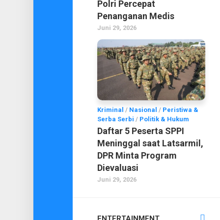
Polri Percepat
Penanganan Medis
Juni 29, 2026
Kriminal
/
Nasional
/
Peristiwa &
Serba Serbi
/
Politik & Hukum
Daftar 5 Peserta SPPI
Meninggal saat Latsarmil,
DPR Minta Program
Dievaluasi
Juni 29, 2026
ENTERTAINMENT