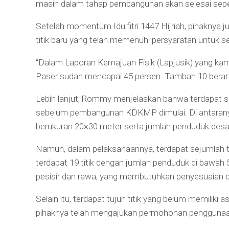
masih dalam tahap pembangunan akan selesai sep
Setelah momentum Idulfitri 1447 Hijriah, pihakny
titik baru yang telah memenuhi persyaratan untuk s
“Dalam Laporan Kemajuan Fisik (Lapjusik) yang kami
Paser sudah mencapai 45 persen. Tambah 10 berarti 
Lebih lanjut, Rommy menjelaskan bahwa terdapat s
sebelum pembangunan KDKMP dimulai. Di antaranya
berukuran 20×30 meter serta jumlah penduduk desa 
Namun, dalam pelaksanaannya, terdapat sejumlah t
terdapat 19 titik dengan jumlah penduduk di bawah 50
pesisir dan rawa, yang membutuhkan penyesuaian
Selain itu, terdapat tujuh titik yang belum memiliki 
pihaknya telah mengajukan permohonan pengguna