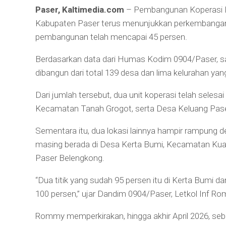
Paser, Kaltimedia.com
– Pembangunan Koperasi D
Kabupaten Paser terus menunjukkan perkembangan s
pembangunan telah mencapai 45 persen.
Berdasarkan data dari Humas Kodim 0904/Paser, sa
dibangun dari total 139 desa dan lima kelurahan yan
Dari jumlah tersebut, dua unit koperasi telah seles
Kecamatan Tanah Grogot, serta Desa Keluang Pase
Sementara itu, dua lokasi lainnya hampir rampung 
masing berada di Desa Kerta Bumi, Kecamatan Ku
Paser Belengkong.
“Dua titik yang sudah 95 persen itu di Kerta Bumi da
100 persen,” ujar Dandim 0904/Paser, Letkol Inf R
Rommy memperkirakan, hingga akhir April 2026, seb