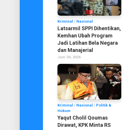
Kriminal
/
Nasional
Latsarmil SPPI Dihentikan,
Kemhan Ubah Program
Jadi Latihan Bela Negara
dan Manajerial
Juni 30, 2026
Kriminal
/
Nasional
/
Politik &
Hukum
Yaqut Cholil Qoumas
Dirawat, KPK Minta RS