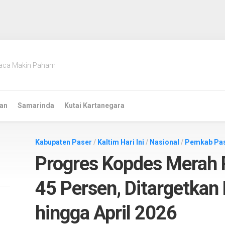
aca Makin Paham
an
Samarinda
Kutai Kartanegara
Kabupaten Paser
/
Kaltim Hari Ini
/
Nasional
/
Pemkab Pa
Progres Kopdes Merah P
45 Persen, Ditargetka
hingga April 2026