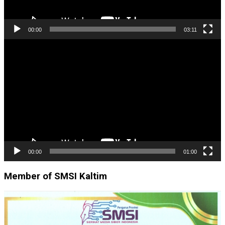
00:00
03:11
Pemutar
Video
00:00
01:00
Member of SMSI Kaltim