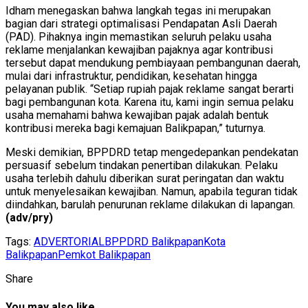
Idham menegaskan bahwa langkah tegas ini merupakan
bagian dari strategi optimalisasi Pendapatan Asli Daerah
(PAD). Pihaknya ingin memastikan seluruh pelaku usaha
reklame menjalankan kewajiban pajaknya agar kontribusi
tersebut dapat mendukung pembiayaan pembangunan daerah,
mulai dari infrastruktur, pendidikan, kesehatan hingga
pelayanan publik. “Setiap rupiah pajak reklame sangat berarti
bagi pembangunan kota. Karena itu, kami ingin semua pelaku
usaha memahami bahwa kewajiban pajak adalah bentuk
kontribusi mereka bagi kemajuan Balikpapan,” tuturnya.
Meski demikian, BPPDRD tetap mengedepankan pendekatan
persuasif sebelum tindakan penertiban dilakukan. Pelaku
usaha terlebih dahulu diberikan surat peringatan dan waktu
untuk menyelesaikan kewajiban. Namun, apabila teguran tidak
diindahkan, barulah penurunan reklame dilakukan di lapangan.
(adv/pry)
Tags:
ADVERTORIAL
BPPDRD Balikpapan
Kota
Balikpapan
Pemkot Balikpapan
Share
You may also like...