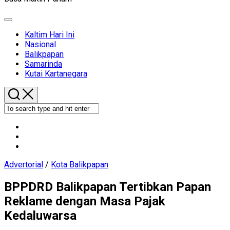
Expand
Menu
Kaltim Hari Ini
Nasional
Current
Balikpapan
Page
Samarinda
Parent
Kutai Kartanegara
Advertorial
/
Kota Balikpapan
BPPDRD Balikpapan Tertibkan Papan
Reklame dengan Masa Pajak
Kedaluwarsa