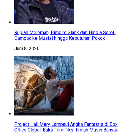
Rupiah Melemah, Bimbim Slank dan Hindia Soroti
Dampak ke Musisi hingga Kebutuhan Pokok
Juni 8, 2026
Project Hail Mery Lampaui Angka Fantastis di Box
Office Global, Bukti Film Fiksi Ilmiah Masih Banyak