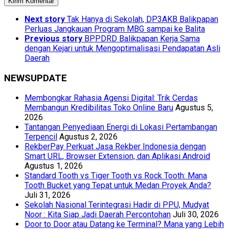
Next story
Tak Hanya di Sekolah, DP3AKB Balikpapan
Perluas Jangkauan Program MBG sampai ke Balita
Previous story
BPPDRD Balikpapan Kerja Sama
dengan Kejari untuk Mengoptimalisasi Pendapatan Asli
Daerah
NEWSUPDATE
Membongkar Rahasia Agensi Digital: Trik Cerdas
Membangun Kredibilitas Toko Online Baru
Agustus 5,
2026
Tantangan Penyediaan Energi di Lokasi Pertambangan
Terpencil
Agustus 2, 2026
RekberPay Perkuat Jasa Rekber Indonesia dengan
Smart URL, Browser Extension, dan Aplikasi Android
Agustus 1, 2026
Standard Tooth vs Tiger Tooth vs Rock Tooth: Mana
Tooth Bucket yang Tepat untuk Medan Proyek Anda?
Juli 31, 2026
Sekolah Nasional Terintegrasi Hadir di PPU, Mudyat
Noor : Kita Siap Jadi Daerah Percontohan
Juli 30, 2026
Door to Door atau Datang ke Terminal? Mana yang Lebih