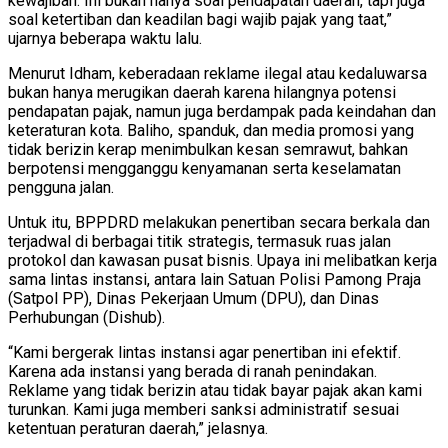
kewajiban. Ini bukan hanya soal pendapatan daerah, tapi juga
soal ketertiban dan keadilan bagi wajib pajak yang taat,”
ujarnya beberapa waktu lalu.
Menurut Idham, keberadaan reklame ilegal atau kedaluwarsa
bukan hanya merugikan daerah karena hilangnya potensi
pendapatan pajak, namun juga berdampak pada keindahan dan
keteraturan kota. Baliho, spanduk, dan media promosi yang
tidak berizin kerap menimbulkan kesan semrawut, bahkan
berpotensi mengganggu kenyamanan serta keselamatan
pengguna jalan.
Untuk itu, BPPDRD melakukan penertiban secara berkala dan
terjadwal di berbagai titik strategis, termasuk ruas jalan
protokol dan kawasan pusat bisnis. Upaya ini melibatkan kerja
sama lintas instansi, antara lain Satuan Polisi Pamong Praja
(Satpol PP), Dinas Pekerjaan Umum (DPU), dan Dinas
Perhubungan (Dishub).
“Kami bergerak lintas instansi agar penertiban ini efektif.
Karena ada instansi yang berada di ranah penindakan.
Reklame yang tidak berizin atau tidak bayar pajak akan kami
turunkan. Kami juga memberi sanksi administratif sesuai
ketentuan peraturan daerah,” jelasnya.