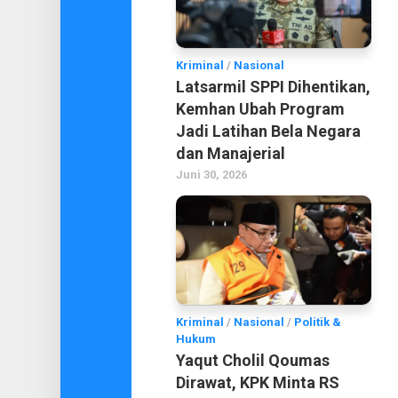
Kriminal
/
Nasional
Latsarmil SPPI Dihentikan,
Kemhan Ubah Program
Jadi Latihan Bela Negara
dan Manajerial
Juni 30, 2026
Kriminal
/
Nasional
/
Politik &
Hukum
Yaqut Cholil Qoumas
Dirawat, KPK Minta RS