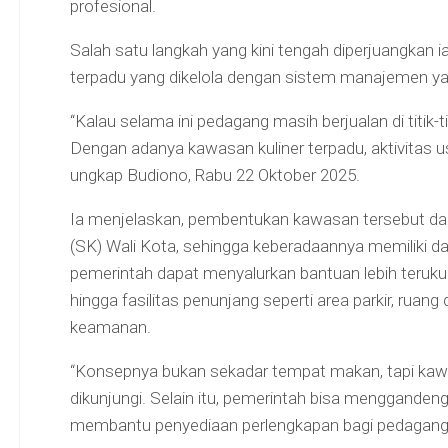
profesional.
Salah satu langkah yang kini tengah diperjuangkan 
terpadu yang dikelola dengan sistem manajemen ya
“Kalau selama ini pedagang masih berjualan di titik-tit
Dengan adanya kawasan kuliner terpadu, aktivitas usa
ungkap Budiono, Rabu 22 Oktober 2025.
Ia menjelaskan, pembentukan kawasan tersebut dap
(SK) Wali Kota, sehingga keberadaannya memiliki d
pemerintah dapat menyalurkan bantuan lebih terukur, m
hingga fasilitas penunjang seperti area parkir, ruan
keamanan.
“Konsepnya bukan sekadar tempat makan, tapi kaw
dikunjungi. Selain itu, pemerintah bisa menggande
membantu penyediaan perlengkapan bagi pedagang ke