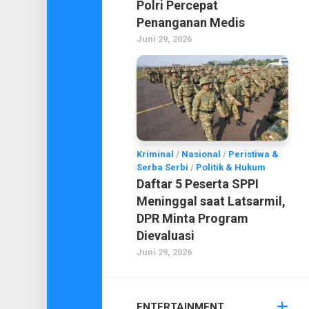
Polri Percepat
Penanganan Medis
Juni 29, 2026
Kriminal
/
Nasional
/
Peristiwa &
Serba Serbi
/
Politik & Hukum
Daftar 5 Peserta SPPI
Meninggal saat Latsarmil,
DPR Minta Program
Dievaluasi
Juni 29, 2026
ENTERTAINMENT