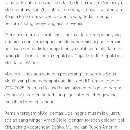
transfer 85 juta euro alias sekitar 1,6 triliun rupiah. Rinciannya,
MU membayarkan 76,5 juta euro sebagai mahar transfer dan
8,5 juta Euro sisanya berupa bonus yang terkait dengan
performa sang penyerang asal Slovenia.
“Benjamin memiliki kombinasi langka antara kecepatan yang
luar biasa dan kemampuan untuk mendominasi para pemain
bertahan secara fisik, menjadikannya salah satu talenta muda
paling luar biasa di dunia sepak bola,” ujar Direktur sepak bola
MU, Jason Wilcox.
Musim lalu, tak ada satu pun penyerang tim beralias Setan
Merah yang bisa mencapai dua digit gol di Premier League
2024-2025. Rasmus Hojlund hanya bikin empat gol sementara
Joshua Zirkzee cuma terhitung tiga kali menjebol gawang
musuh di Premier League.
Pemain tertajam MU di pentas Liga Inggris musim lalu justru
adalah sang winger, Amad Diallo, dengan torehan delapan gol.
Kini, seiring kedatangan Sesko, MU racikan Ruben Amorim