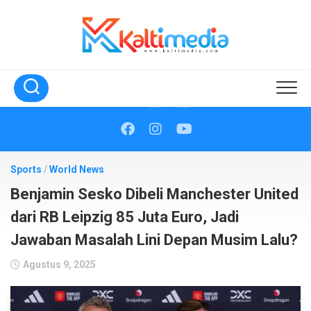
Skip
to
content
Sports
/
World News
Benjamin Sesko Dibeli Manchester United
dari RB Leipzig 85 Juta Euro, Jadi
Jawaban Masalah Lini Depan Musim Lalu?
Agustus 9, 2025