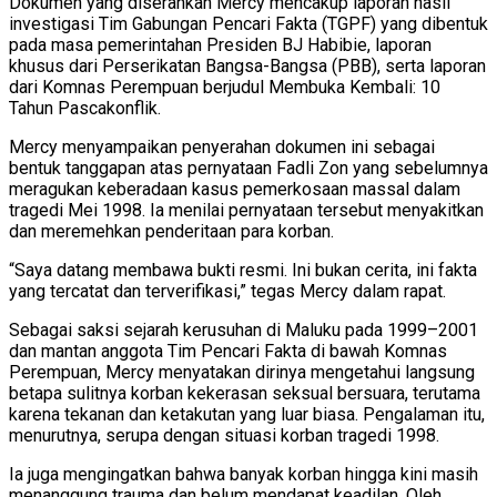
Dokumen yang diserahkan Mercy mencakup laporan hasil
investigasi Tim Gabungan Pencari Fakta (TGPF) yang dibentuk
pada masa pemerintahan Presiden BJ Habibie, laporan
khusus dari Perserikatan Bangsa-Bangsa (PBB), serta laporan
dari Komnas Perempuan berjudul Membuka Kembali: 10
Tahun Pascakonflik.
Mercy menyampaikan penyerahan dokumen ini sebagai
bentuk tanggapan atas pernyataan Fadli Zon yang sebelumnya
meragukan keberadaan kasus pemerkosaan massal dalam
tragedi Mei 1998. Ia menilai pernyataan tersebut menyakitkan
dan meremehkan penderitaan para korban.
“Saya datang membawa bukti resmi. Ini bukan cerita, ini fakta
yang tercatat dan terverifikasi,” tegas Mercy dalam rapat.
Sebagai saksi sejarah kerusuhan di Maluku pada 1999–2001
dan mantan anggota Tim Pencari Fakta di bawah Komnas
Perempuan, Mercy menyatakan dirinya mengetahui langsung
betapa sulitnya korban kekerasan seksual bersuara, terutama
karena tekanan dan ketakutan yang luar biasa. Pengalaman itu,
menurutnya, serupa dengan situasi korban tragedi 1998.
Ia juga mengingatkan bahwa banyak korban hingga kini masih
menanggung trauma dan belum mendapat keadilan. Oleh