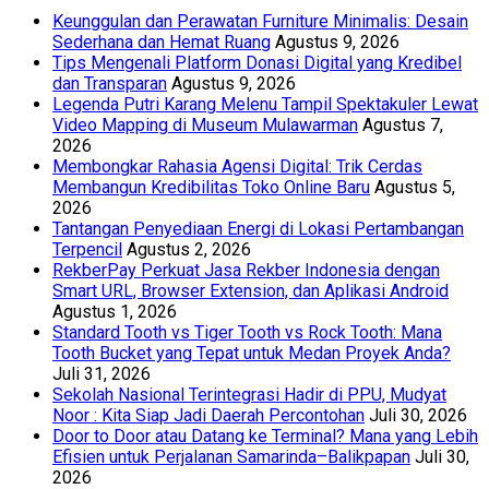
Keunggulan dan Perawatan Furniture Minimalis: Desain
Sederhana dan Hemat Ruang
Agustus 9, 2026
Tips Mengenali Platform Donasi Digital yang Kredibel
dan Transparan
Agustus 9, 2026
Legenda Putri Karang Melenu Tampil Spektakuler Lewat
Video Mapping di Museum Mulawarman
Agustus 7,
2026
Membongkar Rahasia Agensi Digital: Trik Cerdas
Membangun Kredibilitas Toko Online Baru
Agustus 5,
2026
Tantangan Penyediaan Energi di Lokasi Pertambangan
Terpencil
Agustus 2, 2026
RekberPay Perkuat Jasa Rekber Indonesia dengan
Smart URL, Browser Extension, dan Aplikasi Android
Agustus 1, 2026
Standard Tooth vs Tiger Tooth vs Rock Tooth: Mana
Tooth Bucket yang Tepat untuk Medan Proyek Anda?
Juli 31, 2026
Sekolah Nasional Terintegrasi Hadir di PPU, Mudyat
Noor : Kita Siap Jadi Daerah Percontohan
Juli 30, 2026
Door to Door atau Datang ke Terminal? Mana yang Lebih
Efisien untuk Perjalanan Samarinda–Balikpapan
Juli 30,
2026