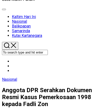
Expand
Menu
Kaltim Hari Ini
Current
Nasional
Page
Balikpapan
Parent
Samarinda
Kutai Kartanegara
Nasional
Anggota DPR Serahkan Dokumen
Resmi Kasus Pemerkosaan 1998
kepada Fadli Zon