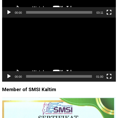
00:00
03:11
Pemutar
Video
00:00
01:00
Member of SMSI Kaltim