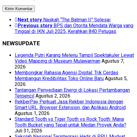
Next story
Naskah “The Batman II” Selesai
Previous story
BPS dan Otorita Mendata Warga yang
Tinggal di IKN Juli 2025, Kerahkan 840 Petugas
NEWSUPDATE
Legenda Putri Karang Melenu Tampil Spektakuler Lewat
Video Mapping di Museum Mulawarman
Agustus 7,
2026
Membongkar Rahasia Agensi Digital: Trik Cerdas
Membangun Kredibilitas Toko Online Baru
Agustus 5,
2026
Tantangan Penyediaan Energi di Lokasi Pertambangan
Terpencil
Agustus 2, 2026
RekberPay Perkuat Jasa Rekber Indonesia dengan
Smart URL, Browser Extension, dan Aplikasi Android
Agustus 1, 2026
Standard Tooth vs Tiger Tooth vs Rock Tooth: Mana
Tooth Bucket yang Tepat untuk Medan Proyek Anda?
Juli 31, 2026
Sekolah Nasional Terintegrasi Hadir di PPU, Mudyat