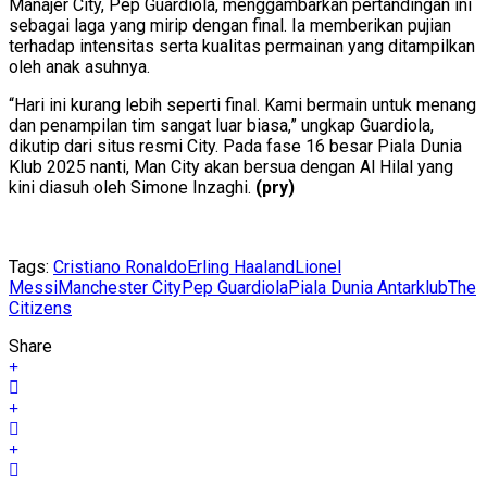
Manajer City, Pep Guardiola, menggambarkan pertandingan ini
sebagai laga yang mirip dengan final. Ia memberikan pujian
terhadap intensitas serta kualitas permainan yang ditampilkan
oleh anak asuhnya.
“Hari ini kurang lebih seperti final. Kami bermain untuk menang
dan penampilan tim sangat luar biasa,” ungkap Guardiola,
dikutip dari situs resmi City. Pada fase 16 besar Piala Dunia
Klub 2025 nanti, Man City akan bersua dengan Al Hilal yang
kini diasuh oleh Simone Inzaghi.
(pry)
Tags:
Cristiano Ronaldo
Erling Haaland
Lionel
Messi
Manchester City
Pep Guardiola
Piala Dunia Antarklub
The
Citizens
Share