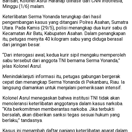
Barisan, Kolonel Asrul Harahap dilnasir dari
CNN Indonesia
,
Minggu (1/6) malam.
Keterlibatan Serma Yonanda terungkap dari hasil
pengembangan kasus yang ditangani Polres Asahan, Sumatra
Utara. Pada Kamis (29/5), polisi menangkap dua kurir sabu di
Kecamatan Air Batu, Kabupaten Asahan. Dalam penangkapan
itu, petugas menyita 40 kilogram sabu yang diduga berasal
dari jaringan besar.
“Dari interogasi awal, kedua kurir sipil mengaku memperoleh
sabu tersebut dari anggota TNI bernama Serma Yonanda,”
jelas Kolonel Asrul.
Menindaklanjuti informasi itu, petugas gabungan bergerak
cepat dan menangkap Serma Yonanda di Pekanbaru, Riau. Ia
langsung diamankan untuk menjalani pemeriksaan intensif.
Kolonel Asrul menegaskan bahwa institusi TNI tidak akan
menoleransi keterlibatan anggotanya dalam kasus narkoba.
“Kita berkomitmen memberantas narkoba. Jika terbukti
bersalah, akan diberikan sanksi tegas sesuai hukum yang
berlaku,” tandasnya.
Kasus ini menambah daftar panjang keterlibatan aparat dalam