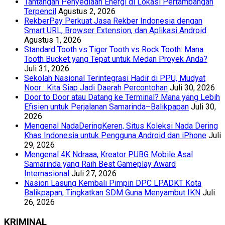
Tantangan Penyediaan Energi di Lokasi Pertambangan
Terpencil
Agustus 2, 2026
RekberPay Perkuat Jasa Rekber Indonesia dengan
Smart URL, Browser Extension, dan Aplikasi Android
Agustus 1, 2026
Standard Tooth vs Tiger Tooth vs Rock Tooth: Mana
Tooth Bucket yang Tepat untuk Medan Proyek Anda?
Juli 31, 2026
Sekolah Nasional Terintegrasi Hadir di PPU, Mudyat
Noor : Kita Siap Jadi Daerah Percontohan
Juli 30, 2026
Door to Door atau Datang ke Terminal? Mana yang Lebih
Efisien untuk Perjalanan Samarinda–Balikpapan
Juli 30,
2026
Mengenal NadaDeringKeren, Situs Koleksi Nada Dering
Khas Indonesia untuk Pengguna Android dan iPhone
Juli
29, 2026
Mengenal 4K Ndraaa, Kreator PUBG Mobile Asal
Samarinda yang Raih Best Gameplay Award
Internasional
Juli 27, 2026
Nasion Lasung Kembali Pimpin DPC LPADKT Kota
Balikpapan, Tingkatkan SDM Guna Menyambut IKN
Juli
26, 2026
KRIMINAL