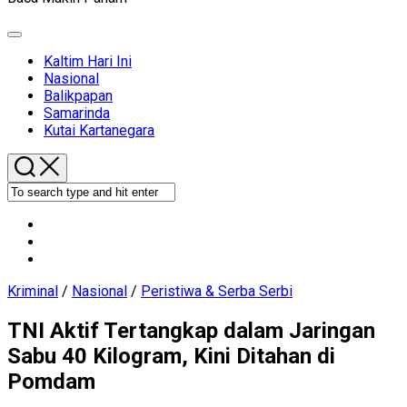
Expand
Menu
Kaltim Hari Ini
Current
Nasional
Page
Balikpapan
Parent
Samarinda
Kutai Kartanegara
Kriminal
/
Nasional
/
Peristiwa & Serba Serbi
TNI Aktif Tertangkap dalam Jaringan
Sabu 40 Kilogram, Kini Ditahan di
Pomdam