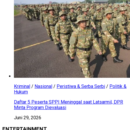
Kriminal
/
Nasional
/
Peristiwa & Serba Serbi
/
Politik &
Hukum
Daftar 5 Peserta SPPI Meninggal saat Latsarmil, DPR
Minta Program Dievaluasi
Juni 29, 2026
ENTERTAINMENT