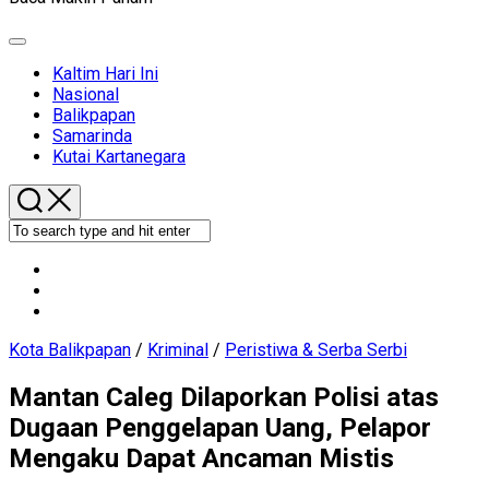
Expand
Menu
Kaltim Hari Ini
Nasional
Current
Balikpapan
Page
Samarinda
Parent
Kutai Kartanegara
Kota Balikpapan
/
Kriminal
/
Peristiwa & Serba Serbi
Mantan Caleg Dilaporkan Polisi atas
Dugaan Penggelapan Uang, Pelapor
Mengaku Dapat Ancaman Mistis