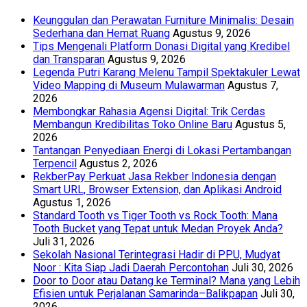
Keunggulan dan Perawatan Furniture Minimalis: Desain
Sederhana dan Hemat Ruang
Agustus 9, 2026
Tips Mengenali Platform Donasi Digital yang Kredibel
dan Transparan
Agustus 9, 2026
Legenda Putri Karang Melenu Tampil Spektakuler Lewat
Video Mapping di Museum Mulawarman
Agustus 7,
2026
Membongkar Rahasia Agensi Digital: Trik Cerdas
Membangun Kredibilitas Toko Online Baru
Agustus 5,
2026
Tantangan Penyediaan Energi di Lokasi Pertambangan
Terpencil
Agustus 2, 2026
RekberPay Perkuat Jasa Rekber Indonesia dengan
Smart URL, Browser Extension, dan Aplikasi Android
Agustus 1, 2026
Standard Tooth vs Tiger Tooth vs Rock Tooth: Mana
Tooth Bucket yang Tepat untuk Medan Proyek Anda?
Juli 31, 2026
Sekolah Nasional Terintegrasi Hadir di PPU, Mudyat
Noor : Kita Siap Jadi Daerah Percontohan
Juli 30, 2026
Door to Door atau Datang ke Terminal? Mana yang Lebih
Efisien untuk Perjalanan Samarinda–Balikpapan
Juli 30,
2026