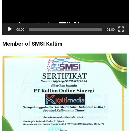
00:00
01:00
Member of SMSI Kaltim