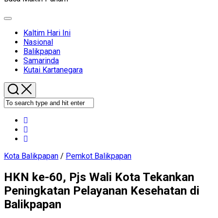
Expand
Menu
Kaltim Hari Ini
Nasional
Current
Balikpapan
Page
Samarinda
Parent
Kutai Kartanegara
Kota Balikpapan
/
Pemkot Balikpapan
HKN ke-60, Pjs Wali Kota Tekankan
Peningkatan Pelayanan Kesehatan di
Balikpapan