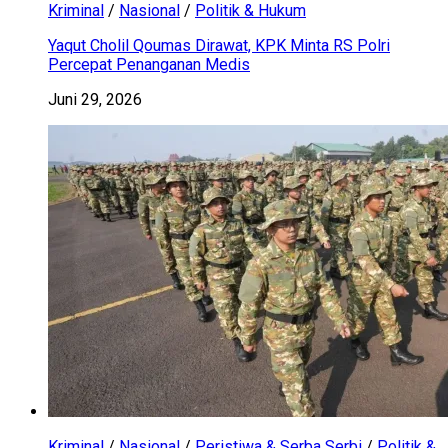
Kriminal
/
Nasional
/
Politik & Hukum
Yaqut Cholil Qoumas Dirawat, KPK Minta RS Polri
Percepat Penanganan Medis
Juni 29, 2026
Kriminal
/
Nasional
/
Peristiwa & Serba Serbi
/
Politik &