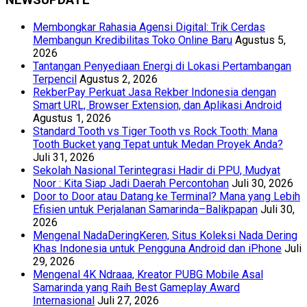
NEWSUPDATE
Membongkar Rahasia Agensi Digital: Trik Cerdas
Membangun Kredibilitas Toko Online Baru
Agustus 5,
2026
Tantangan Penyediaan Energi di Lokasi Pertambangan
Terpencil
Agustus 2, 2026
RekberPay Perkuat Jasa Rekber Indonesia dengan
Smart URL, Browser Extension, dan Aplikasi Android
Agustus 1, 2026
Standard Tooth vs Tiger Tooth vs Rock Tooth: Mana
Tooth Bucket yang Tepat untuk Medan Proyek Anda?
Juli 31, 2026
Sekolah Nasional Terintegrasi Hadir di PPU, Mudyat
Noor : Kita Siap Jadi Daerah Percontohan
Juli 30, 2026
Door to Door atau Datang ke Terminal? Mana yang Lebih
Efisien untuk Perjalanan Samarinda–Balikpapan
Juli 30,
2026
Mengenal NadaDeringKeren, Situs Koleksi Nada Dering
Khas Indonesia untuk Pengguna Android dan iPhone
Juli
29, 2026
Mengenal 4K Ndraaa, Kreator PUBG Mobile Asal
Samarinda yang Raih Best Gameplay Award
Internasional
Juli 27, 2026