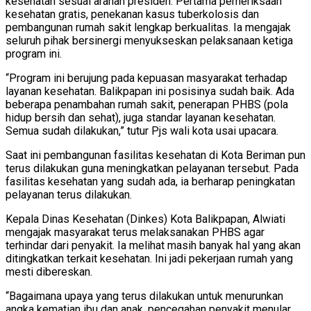
kesehatan sesuai arahan presiden. Pertama pemeriksaan
kesehatan gratis, penekanan kasus tuberkolosis dan
pembangunan rumah sakit lengkap berkualitas. Ia mengajak
seluruh pihak bersinergi menyukseskan pelaksanaan ketiga
program ini.
“Program ini berujung pada kepuasan masyarakat terhadap
layanan kesehatan. Balikpapan ini posisinya sudah baik. Ada
beberapa penambahan rumah sakit, penerapan PHBS (pola
hidup bersih dan sehat), juga standar layanan kesehatan.
Semua sudah dilakukan,” tutur Pjs wali kota usai upacara.
Saat ini pembangunan fasilitas kesehatan di Kota Beriman pun
terus dilakukan guna meningkatkan pelayanan tersebut. Pada
fasilitas kesehatan yang sudah ada, ia berharap peningkatan
pelayanan terus dilakukan.
Kepala Dinas Kesehatan (Dinkes) Kota Balikpapan, Alwiati
mengajak masyarakat terus melaksanakan PHBS agar
terhindar dari penyakit. Ia melihat masih banyak hal yang akan
ditingkatkan terkait kesehatan. Ini jadi pekerjaan rumah yang
mesti dibereskan.
“Bagaimana upaya yang terus dilakukan untuk menurunkan
angka kematian ibu dan anak, pencegahan penyakit menular