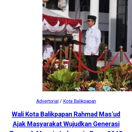
Advertorial
/
Kota Balikpapan
Wali Kota Balikpapan Rahmad Mas’ud
Ajak Masyarakat Wujudkan Generasi