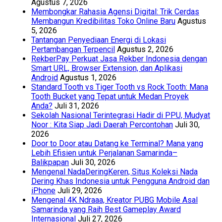
Agustus 7, 2026
Membongkar Rahasia Agensi Digital: Trik Cerdas
Membangun Kredibilitas Toko Online Baru
Agustus
5, 2026
Tantangan Penyediaan Energi di Lokasi
Pertambangan Terpencil
Agustus 2, 2026
RekberPay Perkuat Jasa Rekber Indonesia dengan
Smart URL, Browser Extension, dan Aplikasi
Android
Agustus 1, 2026
Standard Tooth vs Tiger Tooth vs Rock Tooth: Mana
Tooth Bucket yang Tepat untuk Medan Proyek
Anda?
Juli 31, 2026
Sekolah Nasional Terintegrasi Hadir di PPU, Mudyat
Noor : Kita Siap Jadi Daerah Percontohan
Juli 30,
2026
Door to Door atau Datang ke Terminal? Mana yang
Lebih Efisien untuk Perjalanan Samarinda–
Balikpapan
Juli 30, 2026
Mengenal NadaDeringKeren, Situs Koleksi Nada
Dering Khas Indonesia untuk Pengguna Android dan
iPhone
Juli 29, 2026
Mengenal 4K Ndraaa, Kreator PUBG Mobile Asal
Samarinda yang Raih Best Gameplay Award
Internasional
Juli 27, 2026