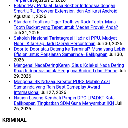
Terpencil
Agustus 2, 2026
RekberPay Perkuat Jasa Rekber Indonesia dengan
Smart URL, Browser Extension, dan Aplikasi Android
Agustus 1, 2026
Standard Tooth vs Tiger Tooth vs Rock Tooth: Mana
Tooth Bucket yang Tepat untuk Medan Proyek Anda?
Juli 31, 2026
Sekolah Nasional Terintegrasi Hadir di PPU, Mudyat
Noor : Kita Siap Jadi Daerah Percontohan
Juli 30, 2026
Door to Door atau Datang ke Terminal? Mana yang Lebih
Efisien untuk Perjalanan Samarinda–Balikpapan
Juli 30,
2026
Mengenal NadaDeringKeren, Situs Koleksi Nada Dering
Khas Indonesia untuk Pengguna Android dan iPhone
Juli
29, 2026
Mengenal 4K Ndraaa, Kreator PUBG Mobile Asal
Samarinda yang Raih Best Gameplay Award
Internasional
Juli 27, 2026
Nasion Lasung Kembali Pimpin DPC LPADKT Kota
Balikpapan, Tingkatkan SDM Guna Menyambut IKN
Juli
26, 2026
KRIMINAL