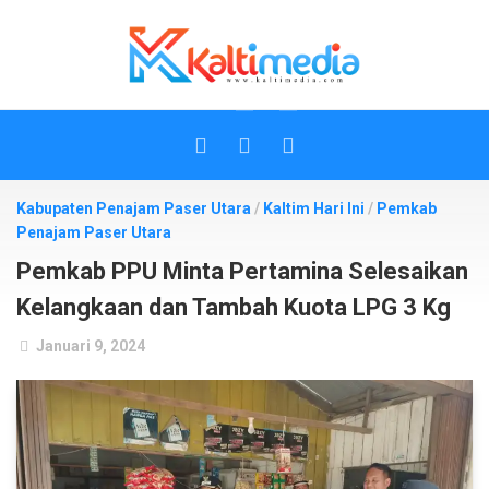
Skip
to
content
Kabupaten Penajam Paser Utara
/
Kaltim Hari Ini
/
Pemkab
Penajam Paser Utara
Pemkab PPU Minta Pertamina Selesaikan
Kelangkaan dan Tambah Kuota LPG 3 Kg
Januari 9, 2024