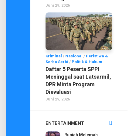
Juni 29, 2026
Kriminal
/
Nasional
/
Peristiwa &
Serba Serbi
/
Politik & Hukum
Daftar 5 Peserta SPPI
Meninggal saat Latsarmil,
DPR Minta Program
Dievaluasi
Juni 29, 2026
ENTERTAINMENT
Rupiah Melemah,