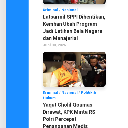
Kriminal
/
Nasional
Latsarmil SPPI Dihentikan,
Kemhan Ubah Program
Jadi Latihan Bela Negara
dan Manajerial
Juni 30, 2026
Kriminal
/
Nasional
/
Politik &
Hukum
Yaqut Cholil Qoumas
Dirawat, KPK Minta RS
Polri Percepat
Penanganan Medis