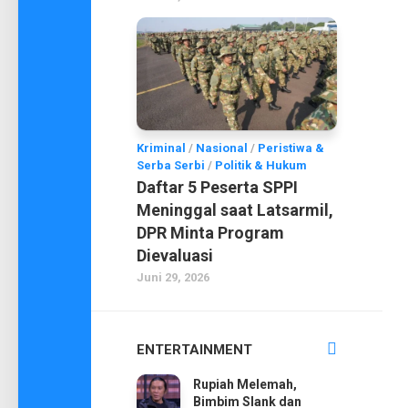
Kriminal
/
Nasional
/
Peristiwa &
Serba Serbi
/
Politik & Hukum
Daftar 5 Peserta SPPI
Meninggal saat Latsarmil,
DPR Minta Program
Dievaluasi
Juni 29, 2026
ENTERTAINMENT
Rupiah Melemah,
Bimbim Slank dan