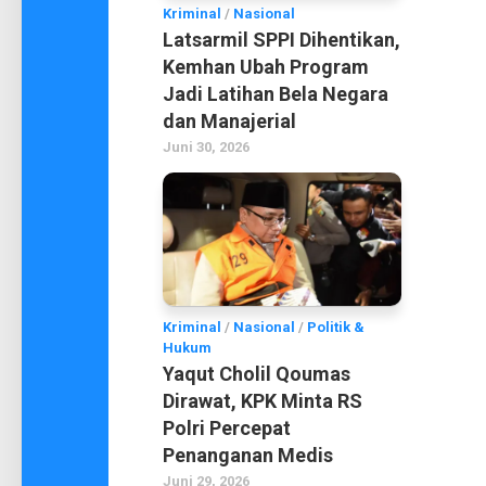
Kriminal
/
Nasional
Latsarmil SPPI Dihentikan,
Kemhan Ubah Program
Jadi Latihan Bela Negara
dan Manajerial
Juni 30, 2026
Kriminal
/
Nasional
/
Politik &
Hukum
Yaqut Cholil Qoumas
Dirawat, KPK Minta RS
Polri Percepat
Penanganan Medis
Juni 29, 2026