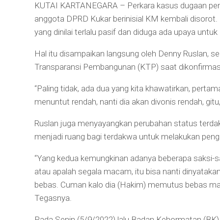
KUTAI KARTANEGARA – Perkara kasus dugaan pem
anggota DPRD Kukar berinisial KM kembali disorot. H
yang dinilai terlalu pasif dan diduga ada upaya un
Hal itu disampaikan langsung oleh Denny Ruslan, s
Transparansi Pembangunan (KTP) saat dikonfirmasi
“Paling tidak, ada dua yang kita khawatirkan, pertam
menuntut rendah, nanti dia akan divonis rendah, gitu,
Ruslan juga menyayangkan perubahan status terda
menjadi ruang bagi terdakwa untuk melakukan pengh
“Yang kedua kemungkinan adanya beberapa saksi-sak
atau apalah segala macam, itu bisa nanti dinyataka
bebas. Cuman kalo dia (Hakim) memutus bebas maka 
Tegasnya.
Pada Senin (5/9/2022) lalu Badan Kehormatan (BK)