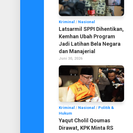
Kriminal
/
Nasional
Latsarmil SPPI Dihentikan,
Kemhan Ubah Program
Jadi Latihan Bela Negara
dan Manajerial
Juni 30, 2026
Kriminal
/
Nasional
/
Politik &
Hukum
Yaqut Cholil Qoumas
Dirawat, KPK Minta RS