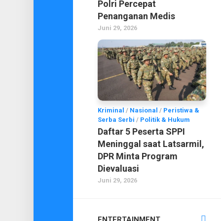
Polri Percepat
Penanganan Medis
Juni 29, 2026
Kriminal
/
Nasional
/
Peristiwa &
Serba Serbi
/
Politik & Hukum
Daftar 5 Peserta SPPI
Meninggal saat Latsarmil,
DPR Minta Program
Dievaluasi
Juni 29, 2026
ENTERTAINMENT