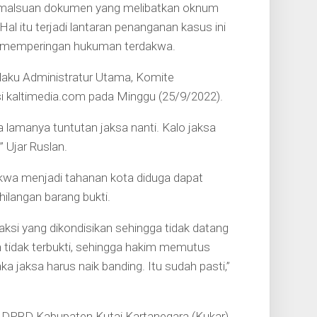
alsuan dokumen yang melibatkan oknum
al itu terjadi lantaran penanganan kasus ini
tuk memperingan hukuman terdakwa.
elaku Administratur Utama, Komite
 kaltimedia.com pada Minggu (25/9/2022).
a lamanya tuntutan jaksa nanti. Kalo jaksa
” Ujar Ruslan.
kwa menjadi tahanan kota diduga dapat
ilangan barang bukti.
si yang dikondisikan sehingga tidak datang
n tidak terbukti, sehingga hakim memutus
jaksa harus naik banding. Itu sudah pasti,”
 DPRD Kabupaten Kutai Kartanegara (Kukar)