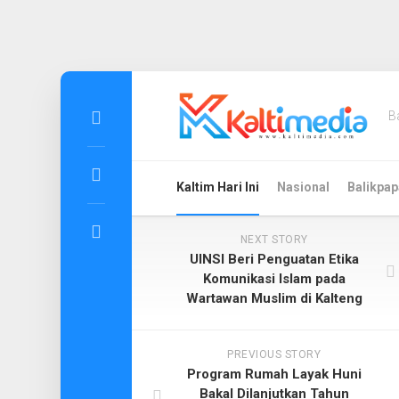
Skip
to
B
content
Kaltim Hari Ini
Nasional
Balikpap
NEXT STORY
UINSI Beri Penguatan Etika
Komunikasi Islam pada
Wartawan Muslim di Kalteng
PREVIOUS STORY
Program Rumah Layak Huni
Bakal Dilanjutkan Tahun