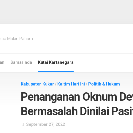
aca Makin Paham
an
Samarinda
Kutai Kartanegara
Kabupaten Kukar
/
Kaltim Hari Ini
/
Politik & Hukum
Penanganan Oknum De
Bermasalah Dinilai Pasi
September 27, 2022