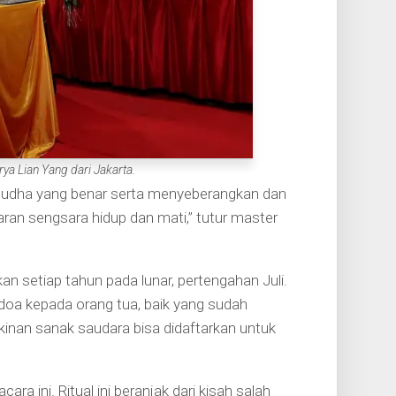
a Lian Yang dari Jakarta.
Budha yang benar serta menyeberangkan dan
aran sengsara hidup dan mati,” tutur master
kan setiap tahun pada lunar, pertengahan Juli.
doa kepada orang tua, baik yang sudah
inan sanak saudara bisa didaftarkan untuk
a ini. Ritual ini beranjak dari kisah salah