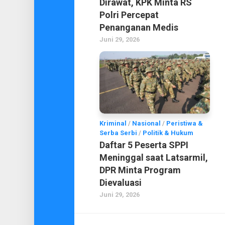
Dirawat, KPK Minta RS
Polri Percepat
Penanganan Medis
Juni 29, 2026
Kriminal
/
Nasional
/
Peristiwa &
Serba Serbi
/
Politik & Hukum
Daftar 5 Peserta SPPI
Meninggal saat Latsarmil,
DPR Minta Program
Dievaluasi
Juni 29, 2026