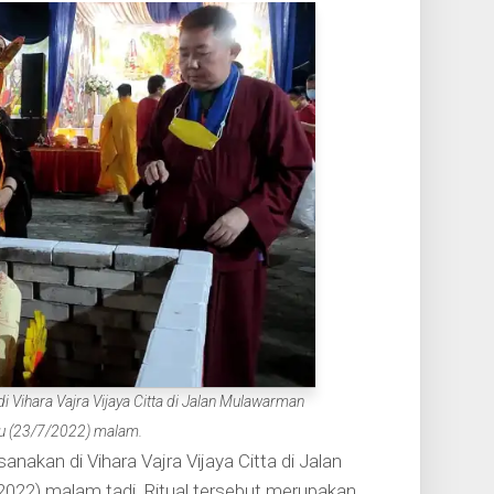
 Vihara Vajra Vijaya Citta di Jalan Mulawarman
u (23/7/2022) malam.
kan di Vihara Vajra Vijaya Citta di Jalan
22) malam tadi. Ritual tersebut merupakan