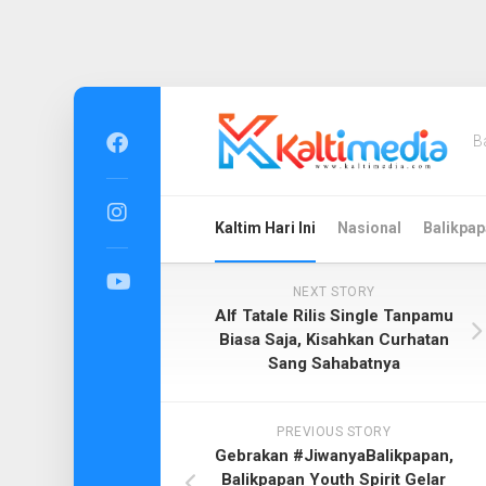
Skip
to
B
content
Kaltim Hari Ini
Nasional
Balikpap
NEXT STORY
Alf Tatale Rilis Single Tanpamu
Biasa Saja, Kisahkan Curhatan
Sang Sahabatnya
PREVIOUS STORY
Gebrakan #JiwanyaBalikpapan,
Balikpapan Youth Spirit Gelar