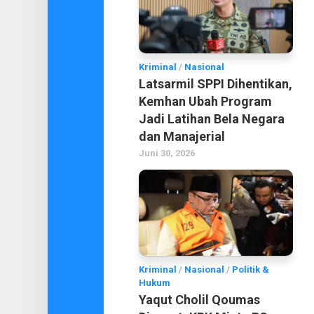
Kriminal
/
Nasional
Latsarmil SPPI Dihentikan,
Kemhan Ubah Program
Jadi Latihan Bela Negara
dan Manajerial
Juni 30, 2026
Kriminal
/
Nasional
/
Politik &
Hukum
Yaqut Cholil Qoumas