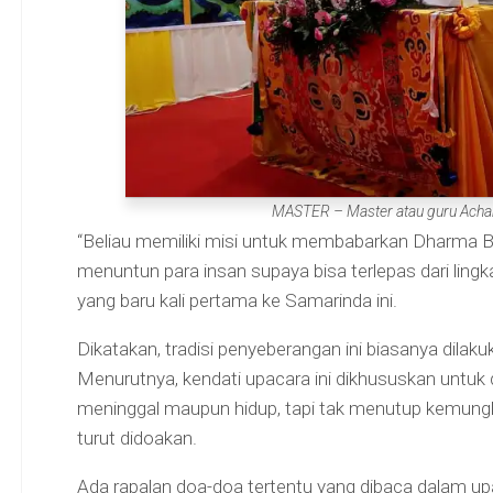
MASTER – Master atau guru Achary
“Beliau memiliki misi untuk membabarkan Dharma 
menuntun para insan supaya bisa terlepas dari lingk
yang baru kali pertama ke Samarinda ini.
Dikatakan, tradisi penyeberangan ini biasanya dilaku
Menurutnya, kendati upacara ini dikhususkan untuk 
meninggal maupun hidup, tapi tak menutup kemungk
turut didoakan.
Ada rapalan doa-doa tertentu yang dibaca dalam upacar