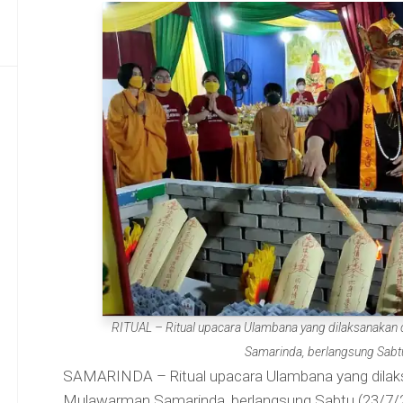
RITUAL – Ritual upacara Ulambana yang dilaksanakan di
Samarinda, berlangsung Sabt
SAMARINDA – Ritual upacara Ulambana yang dilaksana
Mulawarman Samarinda, berlangsung Sabtu (23/7/20