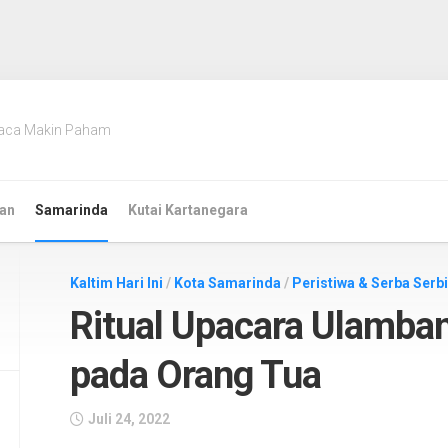
aca Makin Paham
an
Samarinda
Kutai Kartanegara
Kaltim Hari Ini
/
Kota Samarinda
/
Peristiwa & Serba Serbi
Ritual Upacara Ulamban
pada Orang Tua
Juli 24, 2022