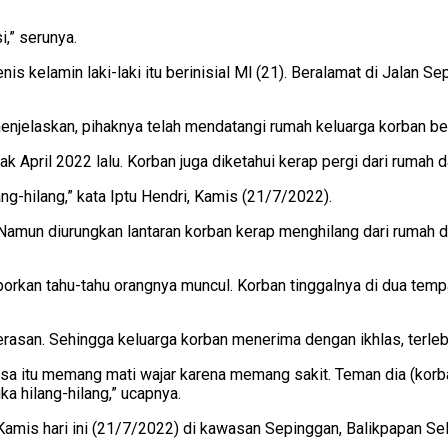
,” serunya.
nis kelamin laki-laki itu berinisial Ml (21). Beralamat di Jalan S
enjelaskan, pihaknya telah mendatangi rumah keluarga korban be
ak April 2022 lalu. Korban juga diketahui kerap pergi dari rumah 
-hilang,” kata Iptu Hendri, Kamis (21/7/2022).
 Namun diurungkan lantaran korban kerap menghilang dari rumah 
porkan tahu-tahu orangnya muncul. Korban tinggalnya di dua tempa
rasan. Sehingga keluarga korban menerima dengan ikhlas, terleb
asa itu memang mati wajar karena memang sakit. Teman dia (kor
 hilang-hilang,” ucapnya.
mis hari ini (21/7/2022) di kawasan Sepinggan, Balikpapan Sel