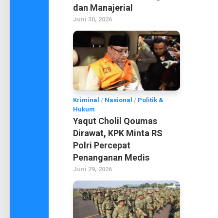
dan Manajerial
Juni 30, 2026
Kriminal
/
Nasional
/
Politik &
Hukum
Yaqut Cholil Qoumas
Dirawat, KPK Minta RS
Polri Percepat
Penanganan Medis
Juni 29, 2026