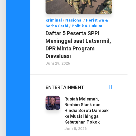
Kriminal
/
Nasional
/
Peristiwa &
Serba Serbi
/
Politik & Hukum
Daftar 5 Peserta SPPI
Meninggal saat Latsarmil,
DPR Minta Program
Dievaluasi
Juni 29, 2026
ENTERTAINMENT
Rupiah Melemah,
Bimbim Slank dan
Hindia Soroti Dampak
ke Musisi hingga
Kebutuhan Pokok
Juni 8, 2026