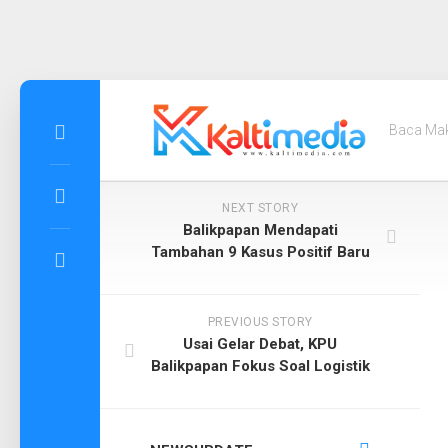
Skip
to
Baca Ma
content
NEXT STORY
Balikpapan Mendapati
Tambahan 9 Kasus Positif Baru
PREVIOUS STORY
Usai Gelar Debat, KPU
Balikpapan Fokus Soal Logistik