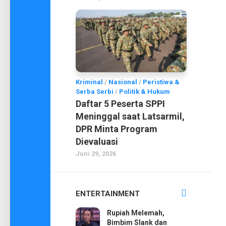
Kriminal
/
Nasional
/
Peristiwa &
Serba Serbi
/
Politik & Hukum
Daftar 5 Peserta SPPI
Meninggal saat Latsarmil,
DPR Minta Program
Dievaluasi
Juni 29, 2026
ENTERTAINMENT
Rupiah Melemah,
Bimbim Slank dan