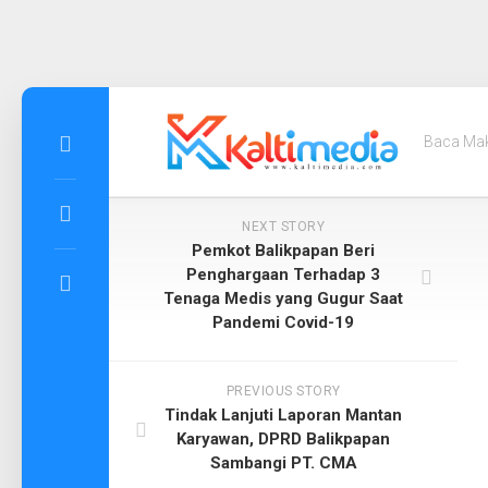
Skip
to
Baca Ma
content
NEXT STORY
Pemkot Balikpapan Beri
Penghargaan Terhadap 3
Tenaga Medis yang Gugur Saat
Pandemi Covid-19
PREVIOUS STORY
Tindak Lanjuti Laporan Mantan
Karyawan, DPRD Balikpapan
Sambangi PT. CMA