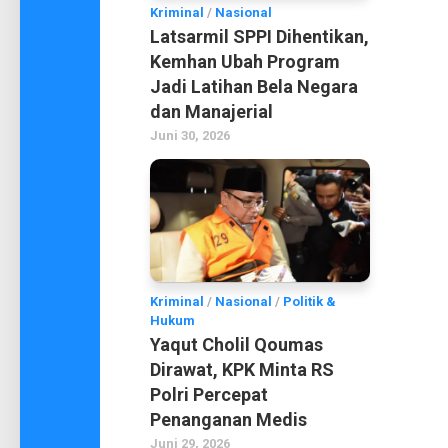
Kriminal
/
Nasional
Latsarmil SPPI Dihentikan,
Kemhan Ubah Program
Jadi Latihan Bela Negara
dan Manajerial
Juni 30, 2026
Kriminal
/
Nasional
/
Politik &
Hukum
Yaqut Cholil Qoumas
Dirawat, KPK Minta RS
Polri Percepat
Penanganan Medis
Juni 29, 2026